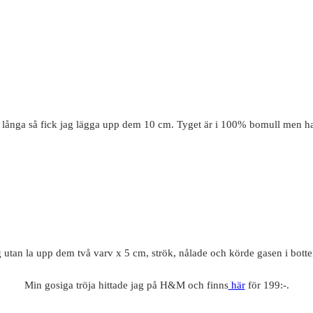
0 långa så fick jag lägga upp dem 10 cm. Tyget är i 100% bomull men ha
tyg utan la upp dem två varv x 5 cm, strök, nålade och körde gasen i bot
Min gosiga tröja hittade jag på H&M och finns
här
för 199:-.