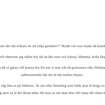
nns det nåt svårare än att välja gardiner?? Skulle väl vara matta då kans
 och eftersom jag sällan har tid att åka runt och känna, klämma, kolla färg 
å vi gärna vill kunna dra för när vi inte vill att grannarna eller förbipass
radhusområde där det är tätt mellan husen..
såg fina ut på bilderna. Är ute efter linnefärg som både drar åt beige oc
idag men så är det dessa tider, får man ta om man inte vill vänta till våren