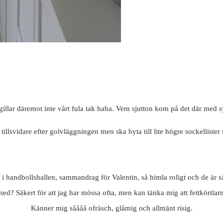
, gillar däremot inte vårt fula tak haha. Vem sjutton kom på det där med 
la tillsvidare efter golvläggningen men ska byta till lite högre sockellis
handbollshallen, sammandrag för Valentin, så himla roligt och de är så d
 med? Säkert för att jag har mössa ofta, men kan tänka mig att fettkörtla
Känner mig såååå ofräsch, glåmig och allmänt risig.