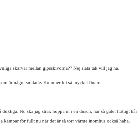
synliga skarvar mellan gipsskivorna?? Nej släta tak vill jag ha.
ter som är något snidade. Kommer bli så mycket finare.
uktiga. Nu ska jag strax hoppa in i en dusch, har så galet flottigt hår
rna kämpar för fullt nu när det är så torr värme inomhus också haha.