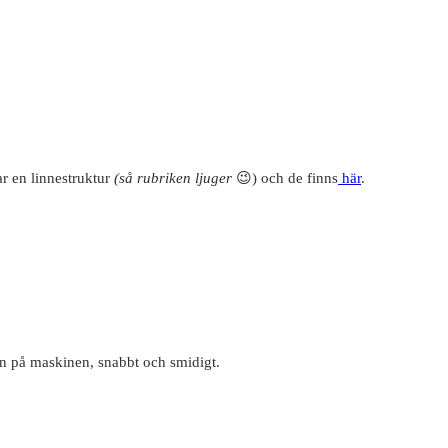
r en linnestruktur
(så rubriken ljuger
😉) och de finns
här
.
ten på maskinen, snabbt och smidigt.