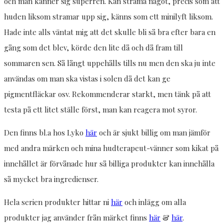
och man känner sig superren. Kan strama något, precis som att
huden liksom stramar upp sig, känns som ett minilyft liksom.
Hade inte alls väntat mig att det skulle bli så bra efter bara en
gång som det blev, körde den lite då och då fram till
sommaren sen. Så långt uppehålls tills nu men den ska ju inte
användas om man ska vistas i solen då det kan ge
pigmentfläckar osv. Rekommenderar starkt, men tänk på att
testa på ett litet ställe först, man kan reagera mot syror.
Den finns bl.a hos Lyko
här
och är sjukt billig om man jämför
med andra märken och mina hudterapeut-vänner som kikat på
innehållet är förvånade hur så billiga produkter kan innehålla
så mycket bra ingredienser.
Hela serien produkter hittar ni
här
och inlägg om alla
produkter jag använder från märket finns
här
&
här
.