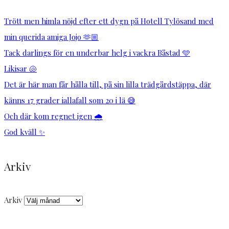
Trött men himla nöjd efter ett dygn på Hotell Tylösand med
min querida amiga Jojo 🫶🏼
Tack darlings för en underbar helg i vackra Båstad 🩵
Likisar 🐚
Det är här man får hålla till, på sin lilla trädgårdstäppa, där
känns 17 grader iallafall som 20 i lä 😅
Och där kom regnet igen 🌧️
God kväll ✨
Arkiv
Arkiv