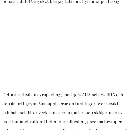
behöver det SÅ mycket kan jag tala om, hyn är supertråkig.
Detta är alltså en syrapeeling, med 30% AHA och 2% BHA och
den är helt grym. Man applicerar en tunt lager över ansikte
och hals och låter verka i max 10 minuter, sen sköljer man av
med ljummet vatten. Huden blir silkeslen, porerna krymper