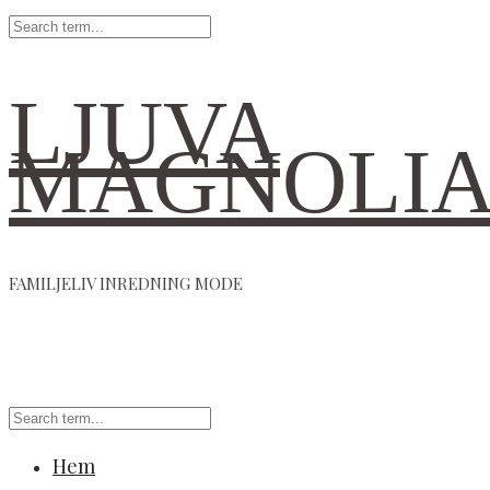
LJUVA
MAGNOLI
FAMILJELIV INREDNING MODE
Hem