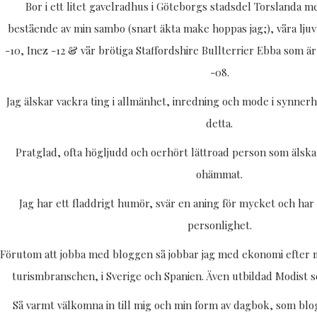
Bor i ett litet gavelradhus i Göteborgs stadsdel Torslanda m
bestående av min sambo (snart äkta make hoppas jag;), våra ljuv
-10, Inez -12 & vår brötiga Staffordshire Bullterrier Ebba som är
-08.
Jag älskar vackra ting i allmänhet, inredning och mode i synne
detta.
Pratglad, ofta högljudd och oerhört lättroad person som älskar
ohämmat.
Jag har ett fladdrigt humör, svär en aning för mycket och har 
personlighet.
Förutom att jobba med bloggen så jobbar jag med ekonomi efter 
turismbranschen, i Sverige och Spanien. Även utbildad Modist so
Så varmt välkomna in till mig och min form av dagbok, som blog