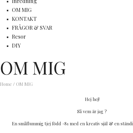
Inredning
OM MIG
KONTAKT
FRÅGOR & SVAR
Resor
DIY
OM MIG
Home
/
OM MIG
Hej hej!
Så vem är jag ?
En småflummig tjej född -81 med en kreativ själ & en ständi