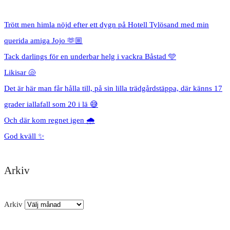
Trött men himla nöjd efter ett dygn på Hotell Tylösand med min
querida amiga Jojo 🫶🏼
Tack darlings för en underbar helg i vackra Båstad 🩵
Likisar 🐚
Det är här man får hålla till, på sin lilla trädgårdstäppa, där känns 17
grader iallafall som 20 i lä 😅
Och där kom regnet igen 🌧️
God kväll ✨
Arkiv
Arkiv