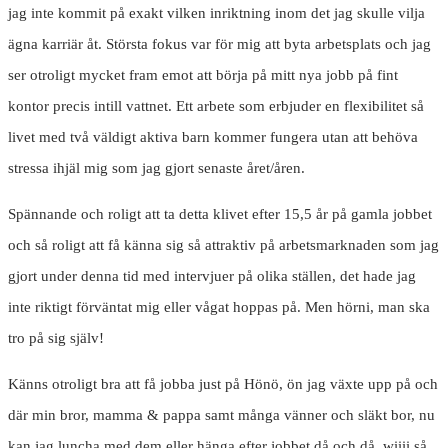
jag inte kommit på exakt vilken inriktning inom det jag skulle vilja
ägna karriär åt. Största fokus var för mig att byta arbetsplats och jag
ser otroligt mycket fram emot att börja på mitt nya jobb på fint
kontor precis intill vattnet. Ett arbete som erbjuder en flexibilitet så
livet med två väldigt aktiva barn kommer fungera utan att behöva
stressa ihjäl mig som jag gjort senaste året/åren.
Spännande och roligt att ta detta klivet efter 15,5 år på gamla jobbet
och så roligt att få känna sig så attraktiv på arbetsmarknaden som jag
gjort under denna tid med intervjuer på olika ställen, det hade jag
inte riktigt förväntat mig eller vågat hoppas på. Men hörni, man ska
tro på sig själv!
Känns otroligt bra att få jobba just på Hönö, ön jag växte upp på och
där min bror, mamma & pappa samt många vänner och släkt bor, nu
kan jag luncha med dem eller hänga efter jobbet då och då, wiiii så