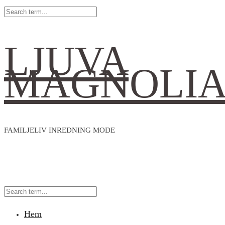
LJUVA
MAGNOLI
FAMILJELIV INREDNING MODE
Hem