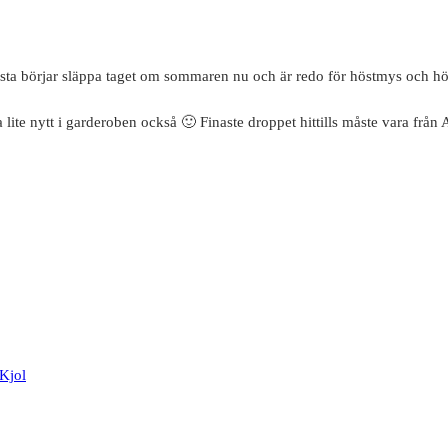
flesta börjar släppa taget om sommaren nu och är redo för höstmys och hö
lite nytt i garderoben också 🙂 Finaste droppet hittills måste vara från A
Kjol