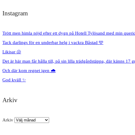
Instagram
Trött men himla nöjd efter ett dygn på Hotell Tylösand med min queri
Tack darlings för en underbar helg i vackra Båstad 🩵
Likisar 🐚
Det är här man får hålla till, på sin lilla trädgårdstäppa, där känns 17 g
Och där kom regnet igen 🌧️
God kväll ✨
Arkiv
Arkiv