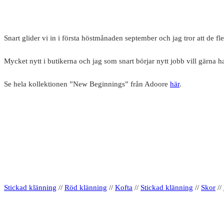
Snart glider vi in i första höstmånaden september och jag tror att de 
Mycket nytt i butikerna och jag som snart börjar nytt jobb vill gärna ha 
Se hela kollektionen ”New Beginnings” från Adoore
här
.
Stickad klänning
//
Röd klänning
//
Kofta
//
Stickad klänning
//
Skor
//