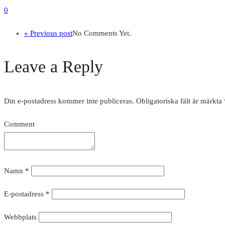
0
« Previous post
No Comments Yet.
Leave a Reply
Din e-postadress kommer inte publiceras.
Obligatoriska fält är märkta
Comment
Namn
*
E-postadress
*
Webbplats