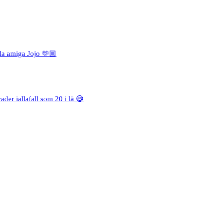
da amiga Jojo 🫶🏼
rader iallafall som 20 i lä 😅