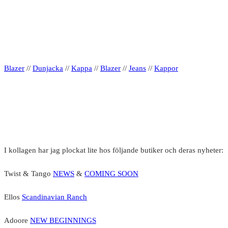
Blazer
//
Dunjacka
//
Kappa
//
Blazer
//
Jeans
//
Kappor
I kollagen har jag plockat lite hos följande butiker och deras nyheter:
Twist & Tango
NEWS
&
COMING SOON
Ellos
Scandinavian Ranch
Adoore
NEW BEGINNINGS