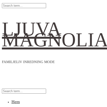
LJUVA
MAGNOLI
FAMILJELIV INREDNING MODE
Hem