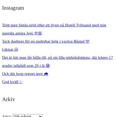
Instagram
Trött men himla nöjd efter ett dygn på Hotell Tylösand med min
querida amiga Jojo 🫶🏼
Tack darlings för en underbar helg i vackra Båstad 🩵
Likisar 🐚
Det är här man får hålla till, på sin lilla trädgårdstäppa, där känns 17
grader iallafall som 20 i lä 😅
Och där kom regnet igen 🌧️
God kväll ✨
Arkiv
Arkiv