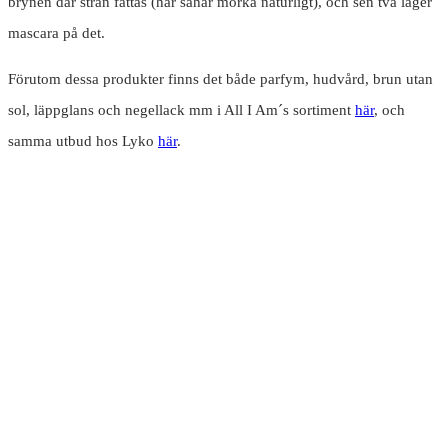
brynen där strån fattas (har såhär mörka naturligt), och sen två lager
mascara på det.
Förutom dessa produkter finns det både parfym, hudvård, brun utan
sol, läppglans och negellack mm i All I Am´s sortiment
här
, och
samma utbud hos Lyko
här
.