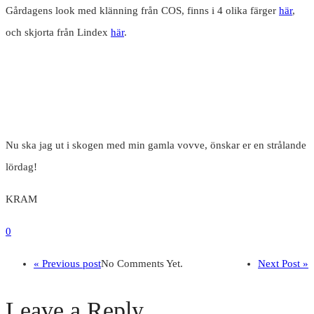
Gårdagens look med klänning från COS, finns i 4 olika färger
här
,
och skjorta från Lindex
här
.
Nu ska jag ut i skogen med min gamla vovve, önskar er en strålande
lördag!
KRAM
0
« Previous post
No Comments Yet.
Next Post »
Leave a Reply