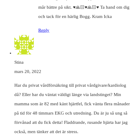
mår bättre på sikt. ♥️🙏🏻♥️🙏🏻♥️ Ta hand om dig
och tack för en härlig Bogg. Kram Icka
Reply
Stina
mars 20, 2022
Har du privat vårdförsäkring till privat vårdgivare/kardiolog
då? Eller har du väntat väldigt länge via landstinget? Min
mamma som är 82 med känt hjärtfel, fick vänta flera månader
på tid för 48 timmars EKG och utredning. Du är ju så ung så
förvånad att du fick detta! Fladdrande, rusande hjärta har jag
också, men tänker att det är stress.