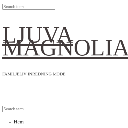
LJUVA
MAGNOLI
FAMILJELIV INREDNING MODE
Hem