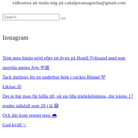
välkomna att maila mig på cattaljuvamagnolia@gmail.com
Instagram
Trött men himla nöjd efter ett dygn på Hotell Tylösand med min
querida amiga Jojo 🫶🏼
Tack darlings för en underbar helg i vackra Båstad 🩵
Likisar 🐚
Det är här man får hålla till, på sin lilla trädgårdstäppa, där känns 17
grader iallafall som 20 i lä 😅
Och där kom regnet igen 🌧️
God kväll ✨