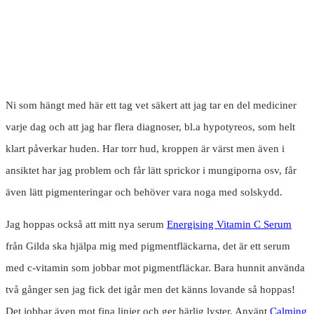
Ni som hängt med här ett tag vet säkert att jag tar en del mediciner
varje dag och att jag har flera diagnoser, bl.a hypotyreos, som helt
klart påverkar huden. Har torr hud, kroppen är värst men även i
ansiktet har jag problem och får lätt sprickor i mungiporna osv, får
även lätt pigmenteringar och behöver vara noga med solskydd.
Jag hoppas också att mitt nya serum
Energising Vitamin C Serum
från Gilda ska hjälpa mig med pigmentfläckarna, det är ett serum
med c-vitamin som jobbar mot pigmentfläckar. Bara hunnit använda
två gånger sen jag fick det igår men det känns lovande så hoppas!
Det jobbar även mot fina linjer och ger härlig lyster. Använt
Calming