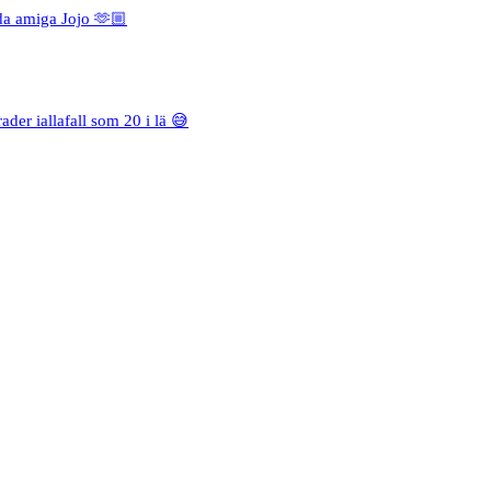
da amiga Jojo 🫶🏼
rader iallafall som 20 i lä 😅