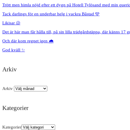
Trött men himla nöjd efter ett dygn på Hotell Tylösand med min queri
Tack darlings för en underbar helg i vackra Båstad 🩵
Likisar 🐚
Det är här man får hålla till, på sin lilla trädgårdstäppa, där känns 17 g
Och där kom regnet igen 🌧️
God kväll ✨
Arkiv
Arkiv
Kategorier
Kategorier