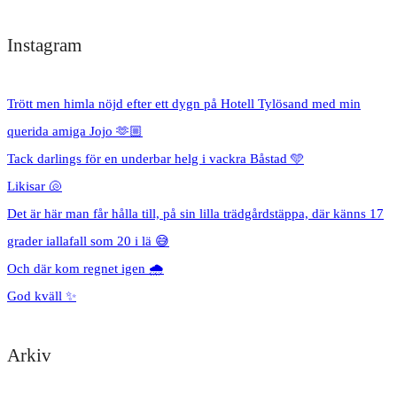
Instagram
Trött men himla nöjd efter ett dygn på Hotell Tylösand med min
querida amiga Jojo 🫶🏼
Tack darlings för en underbar helg i vackra Båstad 🩵
Likisar 🐚
Det är här man får hålla till, på sin lilla trädgårdstäppa, där känns 17
grader iallafall som 20 i lä 😅
Och där kom regnet igen 🌧️
God kväll ✨
Arkiv