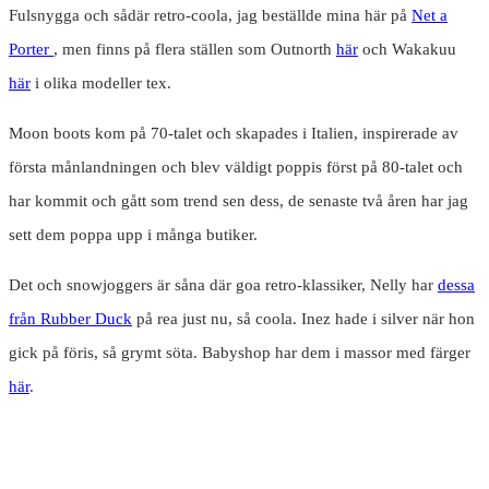
Fulsnygga och sådär retro-coola, jag beställde mina här på
Net a
Porter
, men finns på flera ställen som Outnorth
här
och Wakakuu
här
i olika modeller tex.
Moon boots kom på 70-talet och skapades i Italien, inspirerade av
första månlandningen och blev väldigt poppis först på 80-talet och
har kommit och gått som trend sen dess, de senaste två åren har jag
sett dem poppa upp i många butiker.
Det och snowjoggers är såna där goa retro-klassiker, Nelly har
dessa
från Rubber Duck
på rea just nu, så coola. Inez hade i silver när hon
gick på föris, så grymt söta. Babyshop har dem i massor med färger
här
.