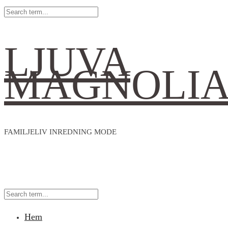
LJUVA
MAGNOLI
FAMILJELIV INREDNING MODE
Hem