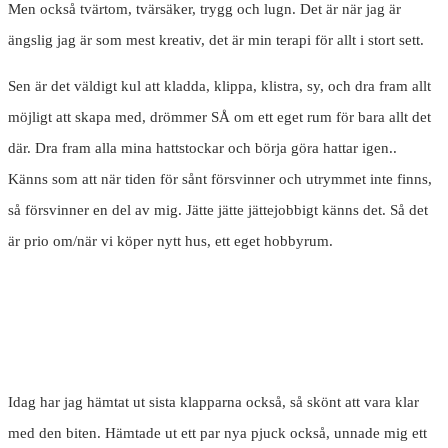
Men också tvärtom, tvärsäker, trygg och lugn. Det är när jag är
ängslig jag är som mest kreativ, det är min terapi för allt i stort sett.
Sen är det väldigt kul att kladda, klippa, klistra, sy, och dra fram allt
möjligt att skapa med, drömmer SÅ om ett eget rum för bara allt det
där. Dra fram alla mina hattstockar och börja göra hattar igen..
Känns som att när tiden för sånt försvinner och utrymmet inte finns,
så försvinner en del av mig. Jätte jätte jättejobbigt känns det. Så det
är prio om/när vi köper nytt hus, ett eget hobbyrum.
Idag har jag hämtat ut sista klapparna också, så skönt att vara klar
med den biten. Hämtade ut ett par nya pjuck också, unnade mig ett