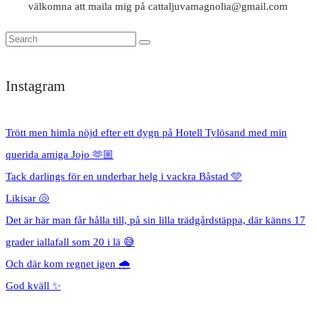
välkomna att maila mig på cattaljuvamagnolia@gmail.com
Instagram
Trött men himla nöjd efter ett dygn på Hotell Tylösand med min
querida amiga Jojo 🫶🏼
Tack darlings för en underbar helg i vackra Båstad 🩵
Likisar 🐚
Det är här man får hålla till, på sin lilla trädgårdstäppa, där känns 17
grader iallafall som 20 i lä 😅
Och där kom regnet igen 🌧️
God kväll ✨