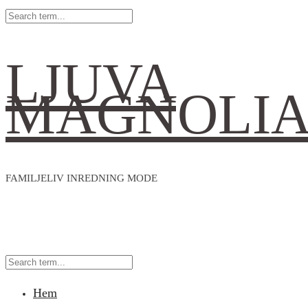
LJUVA
MAGNOLI
FAMILJELIV INREDNING MODE
Hem