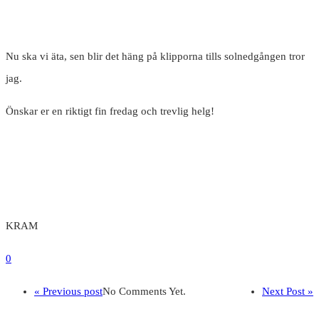
Nu ska vi äta, sen blir det häng på klipporna tills solnedgången tror
jag.
Önskar er en riktigt fin fredag och trevlig helg!
KRAM
0
« Previous post
No Comments Yet.
Next Post »