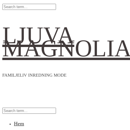
LJUVA
MAGNOLI
FAMILJELIV INREDNING MODE
Hem