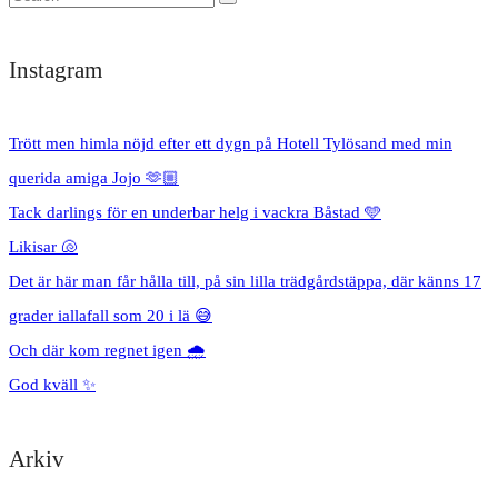
Instagram
Trött men himla nöjd efter ett dygn på Hotell Tylösand med min
querida amiga Jojo 🫶🏼
Tack darlings för en underbar helg i vackra Båstad 🩵
Likisar 🐚
Det är här man får hålla till, på sin lilla trädgårdstäppa, där känns 17
grader iallafall som 20 i lä 😅
Och där kom regnet igen 🌧️
God kväll ✨
Arkiv