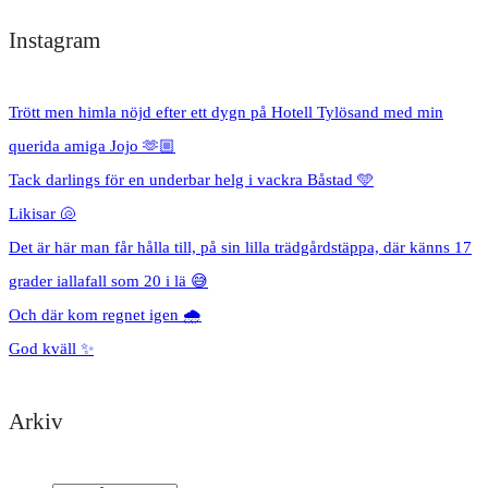
Instagram
Trött men himla nöjd efter ett dygn på Hotell Tylösand med min
querida amiga Jojo 🫶🏼
Tack darlings för en underbar helg i vackra Båstad 🩵
Likisar 🐚
Det är här man får hålla till, på sin lilla trädgårdstäppa, där känns 17
grader iallafall som 20 i lä 😅
Och där kom regnet igen 🌧️
God kväll ✨
Arkiv