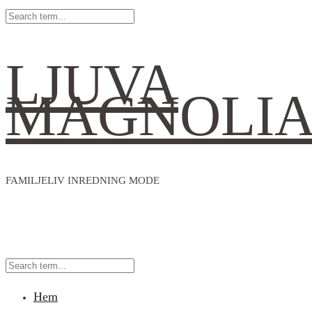
LJUVA
MAGNOLI
FAMILJELIV INREDNING MODE
Hem