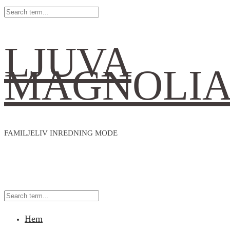
LJUVA
MAGNOLI
FAMILJELIV INREDNING MODE
Hem