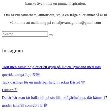
kanske även hitta en gnutta inspiration.
Om ni vill samarbeta, annonsera, ställa en fråga eller annat så är ni
välkomna att maila mig på cattaljuvamagnolia@gmail.com
Instagram
Trött men himla nöjd efter ett dygn på Hotell Tylösand med min
querida amiga Jojo 🫶🏼
Tack darlings för en underbar helg i vackra Båstad 🩵
Likisar 🐚
Det är här man får hålla till, på sin lilla trädgårdstäppa, där känns 17
grader iallafall som 20 i lä 😅