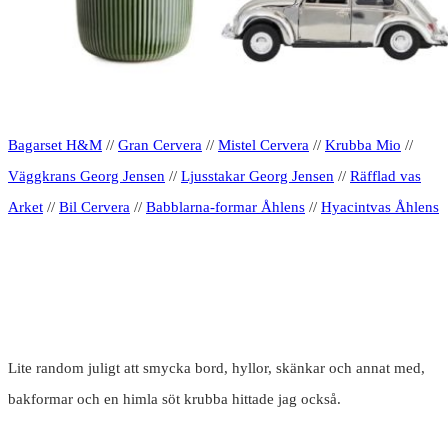
Bagarset H&M
//
Gran Cervera
//
Mistel Cervera
//
Krubba Mio
//
Väggkrans Georg Jensen
//
Ljusstakar Georg Jensen
//
Räfflad vas
Arket
//
Bil Cervera
//
Babblarna-formar Åhlens
//
Hyacintvas Åhlens
Lite random juligt att smycka bord, hyllor, skänkar och annat med,
bakformar och en himla söt krubba hittade jag också.