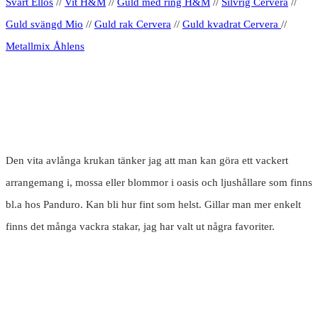
Svart Ellos
//
Vit H&M
//
Guld med ring H&M
//
Silvrig Cervera
//
Guld svängd Mio
//
Guld rak Cervera
//
Guld kvadrat Cervera
//
Metallmix Åhlens
Den vita avlånga krukan tänker jag att man kan göra ett vackert
arrangemang i, mossa eller blommor i oasis och ljushållare som finns
bl.a hos Panduro. Kan bli hur fint som helst. Gillar man mer enkelt
finns det många vackra stakar, jag har valt ut några favoriter.