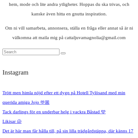
hem, mode och lite andra ytligheter. Hoppas du ska trivas, och
kanske även hitta en gnutta inspiration.
Om ni vill samarbeta, annonsera, ställa en fråga eller annat så är ni
välkomna att maila mig på cattaljuvamagnolia@gmail.com
Instagram
Trött men himla nöjd efter ett dygn på Hotell Tylösand med min
querida amiga Jojo 🫶🏼
Tack darlings för en underbar helg i vackra Båstad 🩵
Likisar 🐚
Det är här man får hålla till, på sin lilla trädgårdstäppa, där känns 17