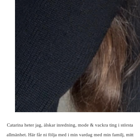
Catarina heter jag, älskar inredning, mode & vackra ting i största
allmänhet. Här får ni följa med i min vardag med min familj, mitt