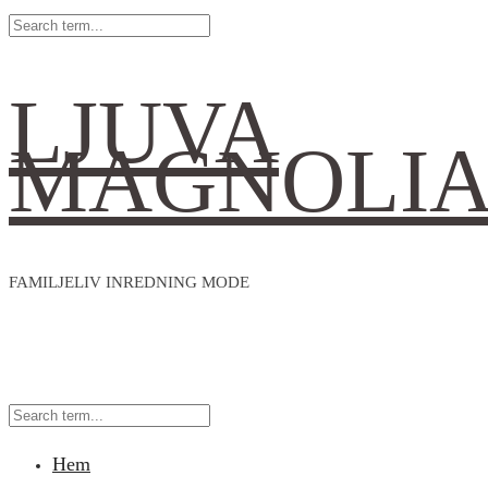
LJUVA
MAGNOLI
FAMILJELIV INREDNING MODE
Hem