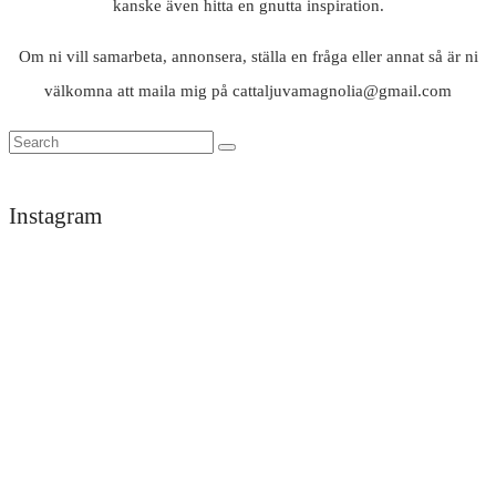
kanske även hitta en gnutta inspiration.
Om ni vill samarbeta, annonsera, ställa en fråga eller annat så är ni
välkomna att maila mig på cattaljuvamagnolia@gmail.com
Instagram
Trött
Tack
men
darlings
himla
för
nöjd
en
efter
underbar
ett
helg
dygn
i