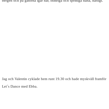
bergen och på gatorna igår här, fnittriga och sprittiga haha, härligt.
Jag och Valentin cyklade hem runt 19.30 och hade myskväll framför
Let´s Dance med Ebba.