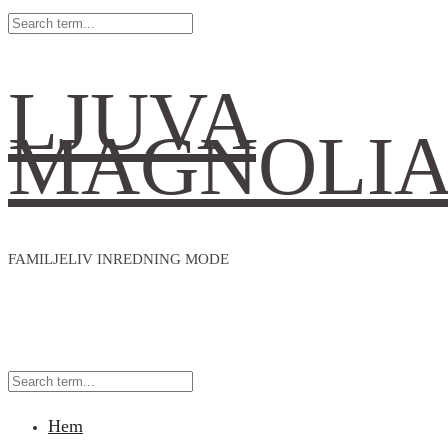
LJUVA
MAGNOLI
FAMILJELIV INREDNING MODE
Hem