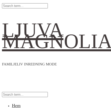
LJUVA
MAGNOLI
FAMILJELIV INREDNING MODE
Hem