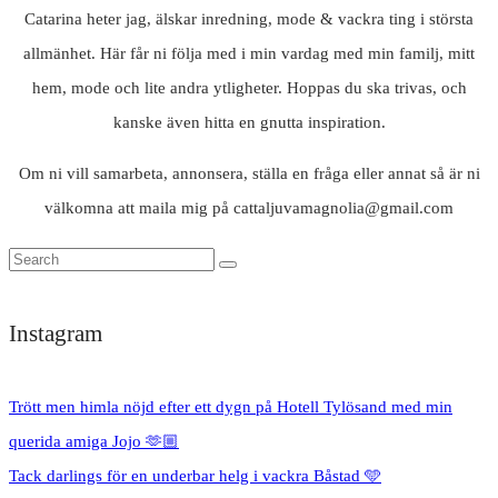
Catarina heter jag, älskar inredning, mode & vackra ting i största
allmänhet. Här får ni följa med i min vardag med min familj, mitt
hem, mode och lite andra ytligheter. Hoppas du ska trivas, och
kanske även hitta en gnutta inspiration.
Om ni vill samarbeta, annonsera, ställa en fråga eller annat så är ni
välkomna att maila mig på cattaljuvamagnolia@gmail.com
Instagram
Trött men himla nöjd efter ett dygn på Hotell Tylösand med min
querida amiga Jojo 🫶🏼
Tack darlings för en underbar helg i vackra Båstad 🩵