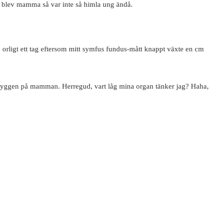
ag blev mamma så var inte så himla ung ändå.
orligt ett tag eftersom mitt symfus fundus-mått knappt växte en cm
 i ryggen på mamman. Herregud, vart låg mina organ tänker jag? Haha,