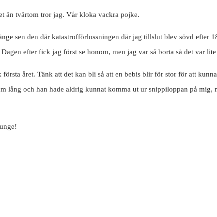
et än tvärtom tror jag. Vår kloka vackra pojke.
 länge sen den där katastrofförlossningen där jag tillslut blev sövd efter
. Dagen efter fick jag först se honom, men jag var så borta så det var lite
rsta året. Tänk att det kan bli så att en bebis blir för stor för att kun
lång och han hade aldrig kunnat komma ut ur snippiloppan på mig, mitt b
 unge!