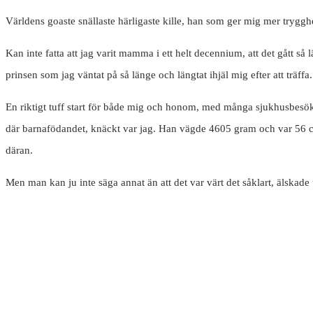
Världens goaste snällaste härligaste kille, han som ger mig mer tryggh
Kan inte fatta att jag varit mamma i ett helt decennium, att det gått så
prinsen som jag väntat på så länge och längtat ihjäl mig efter att träffa
En riktigt tuff start för både mig och honom, med många sjukhusbesök fö
där barnafödandet, knäckt var jag. Han vägde 4605 gram och var 56 cm 
däran.
Men man kan ju inte säga annat än att det var värt det såklart, älskade