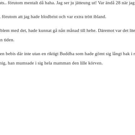
ts.. förutom mentalt då haha. Jag ser ju jätteung ut! Var ändå 28 när j
förutom att jag hade blodbrist och var extra trött ibland.
em med det, hade kunnat gå nån månad till hehe. Däremot var det lite 
n tiden.
iten bebis där inte utan en riktigt Buddha som hade gömt sig långt bak
mig, han mumsade i sig hela mamman den lille körven.