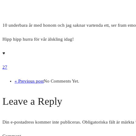
10 underbara år med honom och jag saknar vartenda ett, ser fram emot 
Hipp hipp hurra för vår älskling idag!
♥️
27
« Previous post
No Comments Yet.
Leave a Reply
Din e-postadress kommer inte publiceras.
Obligatoriska fält är märkta