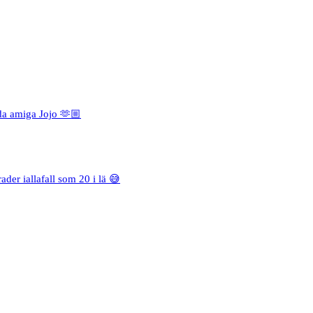
da amiga Jojo 🫶🏼
rader iallafall som 20 i lä 😅