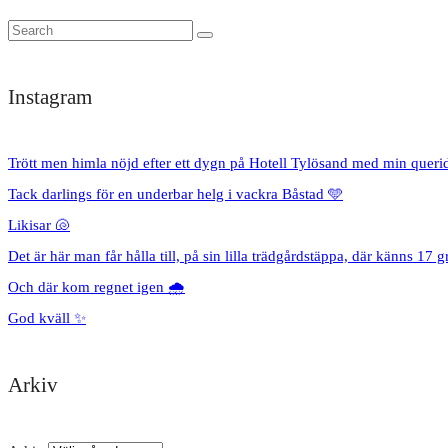
Instagram
Trött men himla nöjd efter ett dygn på Hotell Tylösand med min queri
Tack darlings för en underbar helg i vackra Båstad 🩵
Likisar 🐚
Det är här man får hålla till, på sin lilla trädgårdstäppa, där känns 17 g
Och där kom regnet igen 🌧️
God kväll ✨
Arkiv