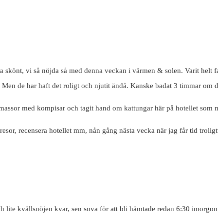
a skönt, vi så nöjda så med denna veckan i värmen & solen. Varit helt fan
 Men de har haft det roligt och njutit ändå. Kanske badat 3 timmar om d
 massor med kompisar och tagit hand om kattungar här på hotellet som 
sor, recensera hotellet mm, nån gång nästa vecka när jag får tid troligt
lite kvällsnöjen kvar, sen sova för att bli hämtade redan 6:30 imorgon bit