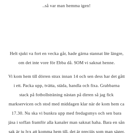
..så var man hemma igen!
Helt sjukt va fort en vecka går, hade gärna stannat lite längre,
om det inte vore för Ebba då. SOM vi saknat henne.
Vi kom hem till dörren strax innan 14 och sen dess har det gått
i ett. Packa upp, tvätta, städa, handla och fixa. Grabbarna
stack på fotbollsträning nästan på dirren så jag fick
markservicen och stod med middagen klar när de kom hem ca
17.30. Nu ska vi bunkra upp med fredagsmys och sen bara
jäsa i soffan framför alla kanaler man saknat haha. Bara en sån
sak är ju lyx att komma hem till, det är preciiis som man säger,