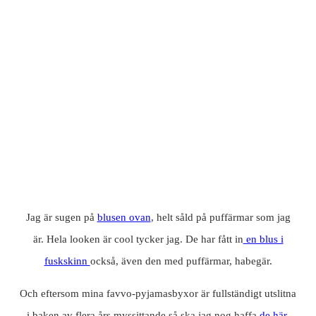
Jag är sugen på
blusen ovan
, helt såld på puffärmar som jag
är. Hela looken är cool tycker jag. De har fått in
en blus i
fuskskinn
också, även den med puffärmar, habegär.
Och eftersom mina favvo-pyjamasbyxor är fullständigt utslitna
i baken av flera års myssittande så ska jag nog haffa
de här
,