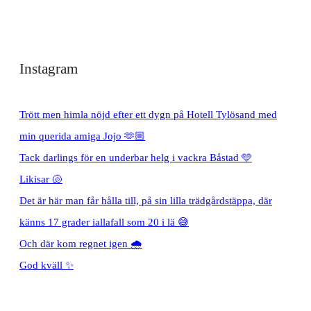
Instagram
Trött men himla nöjd efter ett dygn på Hotell Tylösand med
min querida amiga Jojo 🫶🏼
Tack darlings för en underbar helg i vackra Båstad 🩵
Likisar 🐚
Det är här man får hålla till, på sin lilla trädgårdstäppa, där
känns 17 grader iallafall som 20 i lä 😅
Och där kom regnet igen 🌧️
God kväll ✨