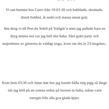
Vi satt hemma hos Carro från 19-01:30 och babblade, skrattade,
drack bubbel, åt sushi och massa annat gott.
Sen drog vi till Port du Soleil på Trädgår´n men jag pallade bara en
dryg timma sen var jag helt slut haha. Sånt galet party och
majoriteten av gästerna är väldigt unga, även om det är 23-årsgräns..
Kom hem 03:30 och fattar inte hur jag kunde hålla mig pigg så länge
när jag höll på att somna redan på bussen in haha, måste varit
energin från alla goa glada tjejer.