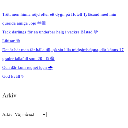
Trött men himla nöjd efter ett dygn på Hotell Tylösand med min
querida amiga Jojo 🫶🏼
Tack darlings för en underbar helg i vackra Båstad 🩵
Likisar 🐚
Det är här man får hålla till, på sin lilla trädgårdstäppa, där känns 17
grader iallafall som 20 i lä 😅
Och där kom regnet igen 🌧️
God kväll ✨
Arkiv
Arkiv