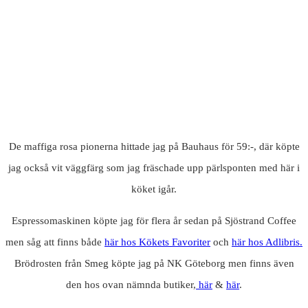
De maffiga rosa pionerna hittade jag på Bauhaus för 59:-, där köpte
jag också vit väggfärg som jag fräschade upp pärlsponten med här i
köket igår.
Espressomaskinen köpte jag för flera år sedan på Sjöstrand Coffee
men såg att finns både
här hos Kökets Favoriter
och
här hos Adlibris.
Brödrosten från Smeg köpte jag på NK Göteborg men finns även
den hos ovan nämnda butiker,
här
&
här
.