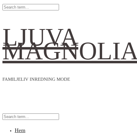
LJUVA
MAGNOLI
FAMILJELIV INREDNING MODE
Hem