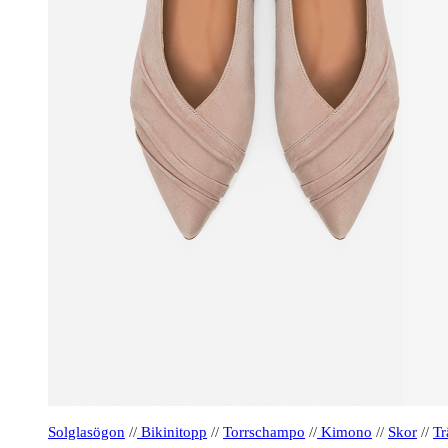
Solglasögon
//
Bikinitopp
//
Torrschampo
//
Kimono
//
Skor
//
Tr