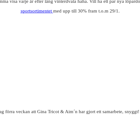
amma visa varje år efter lång vinterdvala haha. Vill ha ett par nya löpardo
sportsortimentet
med upp till 30% fram t.o.m 29/1.
g förra veckan att Gina Tricot & Aim´n har gjort ett samarbete, snyggt! 