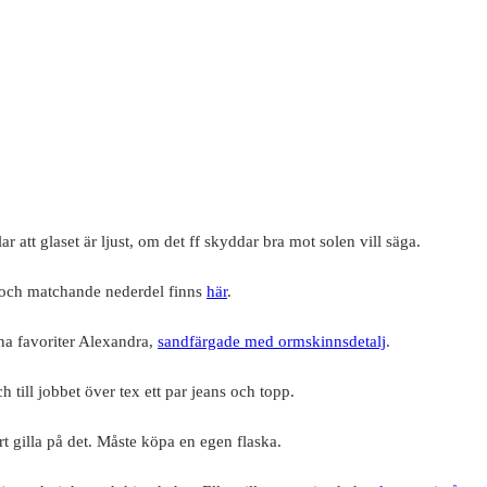
llar att glaset är ljust, om det ff skyddar bra mot solen vill säga.
t och matchande nederdel finns
här
.
na favoriter Alexandra,
sandfärgade med ormskinnsdetalj
.
ill jobbet över tex ett par jeans och topp.
ort gilla på det. Måste köpa en egen flaska.