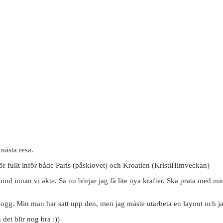
nästa resa.
 för fullt inför både Paris (påsklovet) och Kroatien (KristiHimveckan)
ömd innan vi åkte. Så nu börjar jag få lite nya krafter. Ska prata med m
logg. Min man har satt upp den, men jag måste utarbeta en layout och ja
det blir nog bra :))