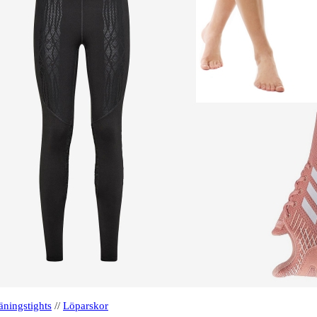
äningstights
//
Löparskor