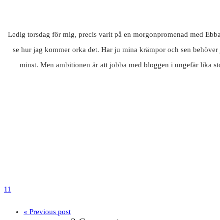
Ledig torsdag för mig, precis varit på en morgonpromenad med Ebba efter
se hur jag kommer orka det. Har ju mina krämpor och sen behöver ju E
minst. Men ambitionen är att jobba med bloggen i ungefär lika st
11
« Previous post