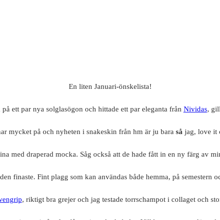
En liten Januari-önskelista!
på ett par nya solglasögon och hittade ett par eleganta från
Nividas
, gi
nar mycket på och nyheten i snakeskin från hm är ju bara
så
jag, love i
fina med draperad mocka. Såg också att de hade fått in en ny färg av mi
den finaste. Fint plagg som kan användas både hemma, på semestern och t
engrip
, riktigt bra grejer och jag testade torrschampot i collaget och st