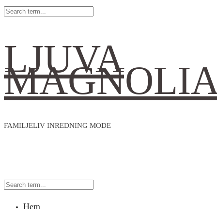
LJUVA
MAGNOLI
FAMILJELIV INREDNING MODE
Hem