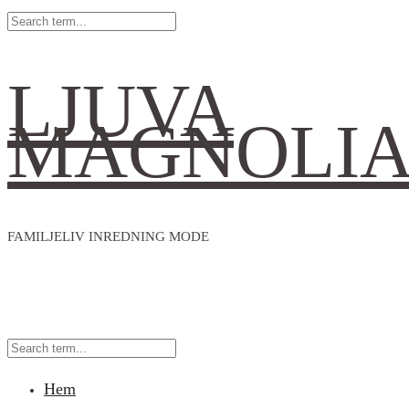
LJUVA
MAGNOLI
FAMILJELIV INREDNING MODE
Hem