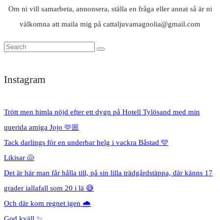
Om ni vill samarbeta, annonsera, ställa en fråga eller annat så är ni
välkomna att maila mig på cattaljuvamagnolia@gmail.com
Instagram
Trött men himla nöjd efter ett dygn på Hotell Tylösand med min
querida amiga Jojo 🫶🏼
Tack darlings för en underbar helg i vackra Båstad 🩵
Likisar 🐚
Det är här man får hålla till, på sin lilla trädgårdstäppa, där känns 17
grader iallafall som 20 i lä 😅
Och där kom regnet igen 🌧️
God kväll ✨