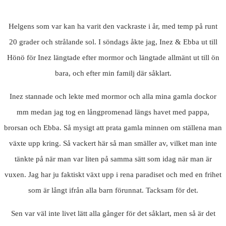
Helgens som var kan ha varit den vackraste i år, med temp på runt
20 grader och strålande sol. I söndags åkte jag, Inez & Ebba ut till
Hönö för Inez längtade efter mormor och längtade allmänt ut till ön
bara, och efter min familj där såklart.
Inez stannade och lekte med mormor och alla mina gamla dockor
mm medan jag tog en långpromenad längs havet med pappa,
brorsan och Ebba. Så mysigt att prata gamla minnen om ställena man
växte upp kring. Så vackert här så man smäller av, vilket man inte
tänkte på när man var liten på samma sätt som idag när man är
vuxen. Jag har ju faktiskt växt upp i rena paradiset och med en frihet
som är långt ifrån alla barn förunnat. Tacksam för det.
Sen var väl inte livet lätt alla gånger för det såklart, men så är det