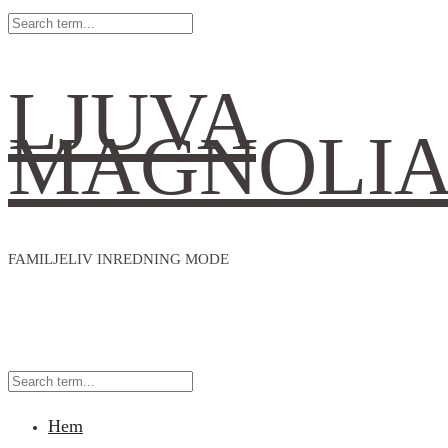
LJUVA
MAGNOLI
FAMILJELIV INREDNING MODE
Hem