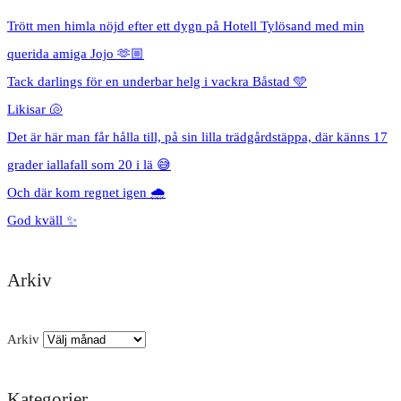
Trött men himla nöjd efter ett dygn på Hotell Tylösand med min
querida amiga Jojo 🫶🏼
Tack darlings för en underbar helg i vackra Båstad 🩵
Likisar 🐚
Det är här man får hålla till, på sin lilla trädgårdstäppa, där känns 17
grader iallafall som 20 i lä 😅
Och där kom regnet igen 🌧️
God kväll ✨
Arkiv
Arkiv
Kategorier