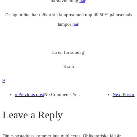
barnavdelning
här
.
Designonline har utökat sin lamprea med upp till 50% på tusentals
lampor
här
.
Ha en fin söndag!
Kram
9
« Previous post
No Comments Yet.
Next Post »
Leave a Reply
Din e-postadress kommer inte publiceras.
Obligatoriska fält är