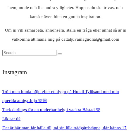
hem, mode och lite andra ytligheter. Hoppas du ska trivas, och
kanske även hitta en gnutta inspiration.
Om ni vill samarbeta, annonsera, ställa en fråga eller annat så är ni
välkomna att maila mig på cattaljuvamagnolia@gmail.com
Instagram
Trött men himla nöjd efter ett dygn på Hotell Tylösand med min
querida amiga Jojo 🫶🏼
Tack darlings för en underbar helg i vackra Båstad 🩵
Likisar 🐚
Det är här man får hålla till, på sin lilla trädgårdstäppa, där känns 17