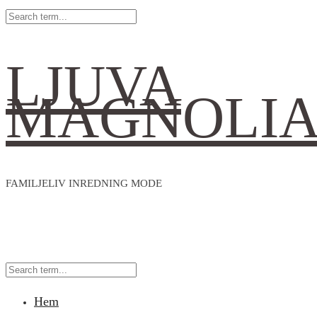
LJUVA
MAGNOLI
FAMILJELIV INREDNING MODE
Hem