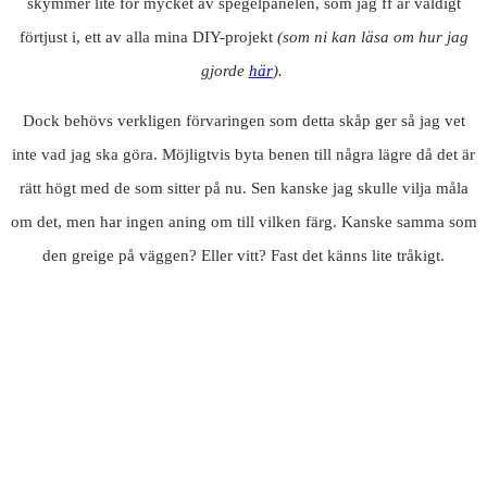
skymmer lite för mycket av spegelpanelen, som jag ff är väldigt
förtjust i, ett av alla mina DIY-projekt
(som ni kan läsa om hur jag
gjorde
här
).
Dock behövs verkligen förvaringen som detta skåp ger så jag vet
inte vad jag ska göra. Möjligtvis byta benen till några lägre då det är
rätt högt med de som sitter på nu. Sen kanske jag skulle vilja måla
om det, men har ingen aning om till vilken färg. Kanske samma som
den greige på väggen? Eller vitt? Fast det känns lite tråkigt.