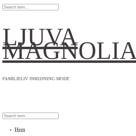
LJUVA
MAGNOLI
FAMILJELIV INREDNING MODE
Hem