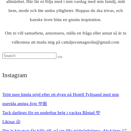
allmänhet. Här får ni följa med i min vardag med min familj, mitt
hem, mode och lite andra ytligheter. Hoppas du ska trivas, och
kanske även hitta en gnutta inspiration.
Om ni vill samarbeta, annonsera, ställa en fråga eller annat så är ni
välkomna att maila mig på cattaljuvamagnolia@gmail.com
Instagram
Trött men himla nöjd efter ett dygn på Hotell Tylösand med min
querida amiga Jojo 🫶🏼
Tack darlings för en underbar helg i vackra Båstad 🩵
Likisar 🐚
Det är här man får hålla till, på sin lilla trädgårdstäppa, där känns 17