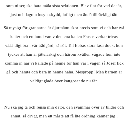
som ni ser, ska bara måla sista sektionen. Blev fint för vad det är,
ljust och lagom insynsskydd, luftigt men ändå tillräckligt tätt.
Så mysigt för grannarna är djurmänniskor precis som vi och har två
katter och en hund varav den ena katten Frasse verkar trivas
väääldigt bra i vår trädgård, så söt. Till Ebbas stora fasa dock, hon
tycker att han är jätteläskig och härom kvällen vågade hon inte
komma in när vi kallade på henne för han var i vägen så Josef fick
gå och hämta och bära in henne haha. Mespropp! Men barnen är
väldigt glada över kattgoset de nu får.
Nu ska jag ta och rensa min dator, den svämmar över av bilder och
annat, så drygt, men ett måste att få lite ordning känner jag..