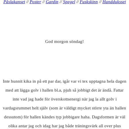
Påslakanset
//
Poster
//
Gardin
//
Spegel
//
Fuskskinn
//
Handduksset
God morgon söndag!
Inte hunnit kika in på ett par dar, igår var vi tex upptagna hela dagen
med att lägga golv i hallen bl.a, pjuh så jobbigt det är ändå. Fattar
inte vad jag hade för överskottsenergi när jag la allt golv i
vardagsrummet helt själv (som är väldigt mycket större yta än hallen
dessutom) för hallen kändes typ jobbigare haha. Dagsformen är väl
olika antar jag och idag har jag både träningsvärk all over plus