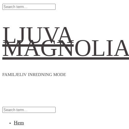
LJUVA
MAGNOLI
FAMILJELIV INREDNING MODE
Hem