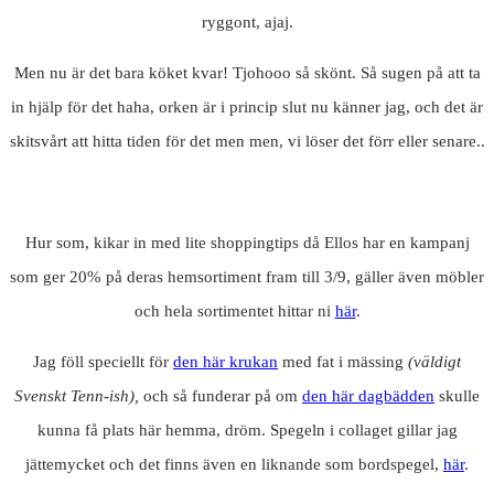
ryggont, ajaj.
Men nu är det bara köket kvar! Tjohooo så skönt. Så sugen på att ta
in hjälp för det haha, orken är i princip slut nu känner jag, och det är
skitsvårt att hitta tiden för det men men, vi löser det förr eller senare..
Hur som, kikar in med lite shoppingtips då Ellos har en kampanj
som ger 20% på deras hemsortiment fram till 3/9, gäller även möbler
och hela sortimentet hittar ni
här
.
Jag föll speciellt för
den här krukan
med fat i mässing
(väldigt
Svenskt Tenn-ish),
och så funderar på om
den här dagbädden
skulle
kunna få plats här hemma, dröm. Spegeln i collaget gillar jag
jättemycket och det finns även en liknande som bordspegel,
här
.