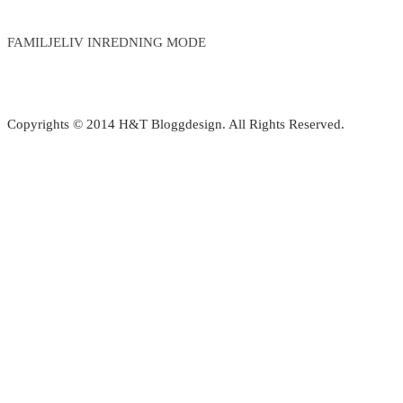
amiga
17
Jojo
grader
FAMILJELIV INREDNING MODE
🫶
iallafall
🏼
som
20
Copyrights © 2014 H&T Bloggdesign. All Rights Reserved.
i
lä
😅