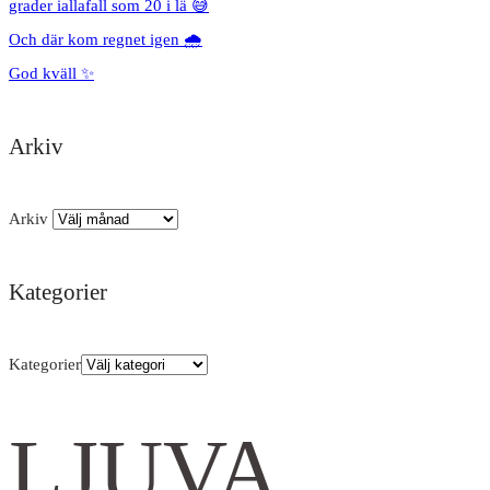
grader iallafall som 20 i lä 😅
Och där kom regnet igen 🌧️
God kväll ✨
Arkiv
Arkiv
Kategorier
Kategorier
LJUVA