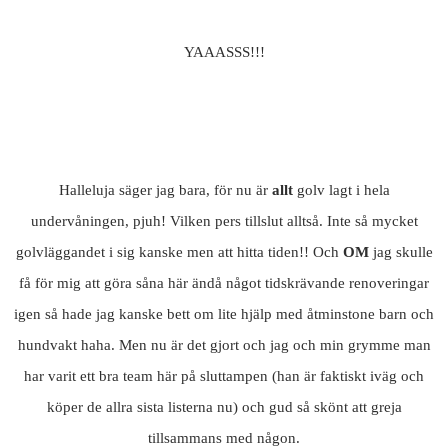
YAAASSS!!!
Halleluja säger jag bara, för nu är
allt
golv lagt i hela
undervåningen, pjuh! Vilken pers tillslut alltså. Inte så mycket
golvläggandet i sig kanske men att hitta tiden!! Och
OM
jag skulle
få för mig att göra såna här ändå något tidskrävande renoveringar
igen så hade jag kanske bett om lite hjälp med åtminstone barn och
hundvakt haha. Men nu är det gjort och jag och min grymme man
har varit ett bra team här på sluttampen (han är faktiskt iväg och
köper de allra sista listerna nu) och gud så skönt att greja
tillsammans med någon.