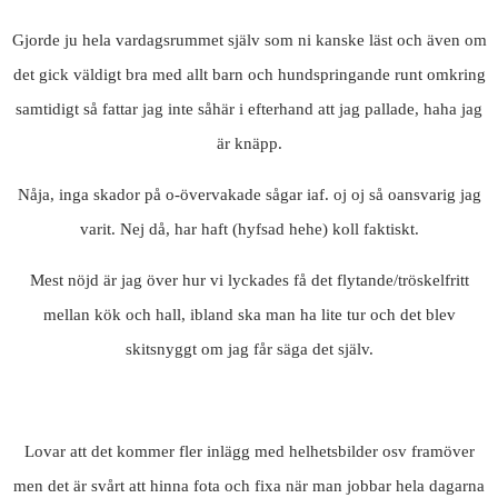
Gjorde ju hela vardagsrummet själv som ni kanske läst och även om
det gick väldigt bra med allt barn och hundspringande runt omkring
samtidigt så fattar jag inte såhär i efterhand att jag pallade, haha jag
är knäpp.
Nåja, inga skador på o-övervakade sågar iaf. oj oj så oansvarig jag
varit. Nej då, har haft (hyfsad hehe) koll faktiskt.
Mest nöjd är jag över hur vi lyckades få det flytande/tröskelfritt
mellan kök och hall, ibland ska man ha lite tur och det blev
skitsnyggt om jag får säga det själv.
Lovar att det kommer fler inlägg med helhetsbilder osv framöver
men det är svårt att hinna fota och fixa när man jobbar hela dagarna