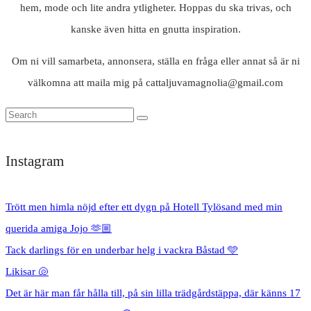
hem, mode och lite andra ytligheter. Hoppas du ska trivas, och
kanske även hitta en gnutta inspiration.
Om ni vill samarbeta, annonsera, ställa en fråga eller annat så är ni
välkomna att maila mig på cattaljuvamagnolia@gmail.com
Instagram
Trött men himla nöjd efter ett dygn på Hotell Tylösand med min
querida amiga Jojo 🫶🏼
Tack darlings för en underbar helg i vackra Båstad 🩵
Likisar 🐚
Det är här man får hålla till, på sin lilla trädgårdstäppa, där känns 17