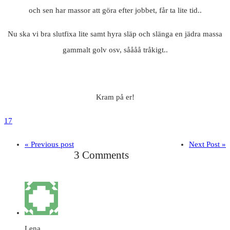
och sen har massor att göra efter jobbet, får ta lite tid..
Nu ska vi bra slutfixa lite samt hyra släp och slänga en jädra massa
gammalt golv osv, såååå tråkigt..
Kram på er!
17
« Previous post
Next Post »
3 Comments
Lena