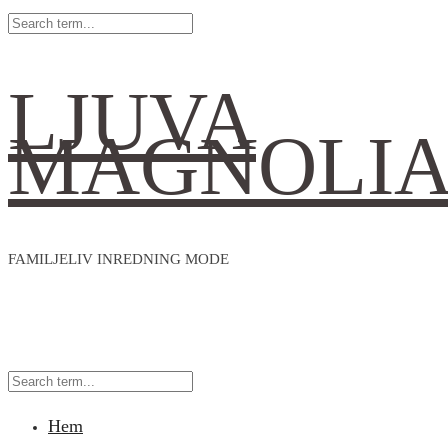
LJUVA
MAGNOLI
FAMILJELIV INREDNING MODE
Hem