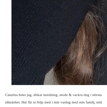
Catarina heter jag, älskar inredning, mode & vackra ting i största
allmänhet. Här får ni följa med i min vardag med min familj, mitt