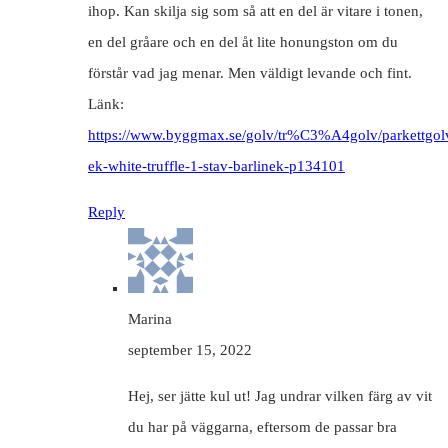
ihop. Kan skilja sig som så att en del är vitare i tonen,
en del gråare och en del åt lite honungston om du
förstår vad jag menar. Men väldigt levande och fint.
Länk:
https://www.byggmax.se/golv/tr%C3%A4golv/parkettgolv
ek-white-truffle-1-stav-barlinek-p134101
Reply
Marina
september 15, 2022
Hej, ser jätte kul ut! Jag undrar vilken färg av vit
du har på väggarna, eftersom de passar bra