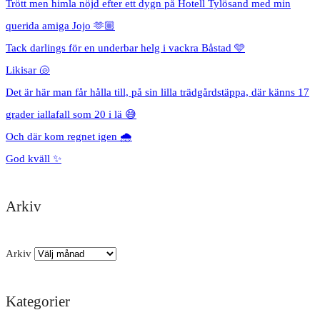
Trött men himla nöjd efter ett dygn på Hotell Tylösand med min
querida amiga Jojo 🫶🏼
Tack darlings för en underbar helg i vackra Båstad 🩵
Likisar 🐚
Det är här man får hålla till, på sin lilla trädgårdstäppa, där känns 17
grader iallafall som 20 i lä 😅
Och där kom regnet igen 🌧️
God kväll ✨
Arkiv
Arkiv
Kategorier