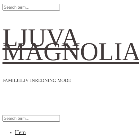
LJUVA
MAGNOLI
FAMILJELIV INREDNING MODE
Hem