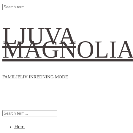
LJUVA
MAGNOLI
FAMILJELIV INREDNING MODE
Hem