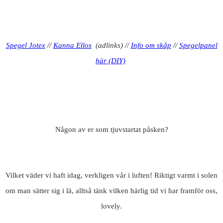
Spegel Jotex
//
Kanna Ellos
(adlinks) //
Info om skåp
//
Spegelpanel
här (DIY)
Någon av er som tjuvstartat påsken?
Vilket väder vi haft idag, verkligen vår i luften! Riktigt varmt i solen
om man sätter sig i lä, alltså tänk vilken härlig tid vi har framför oss,
lovely.