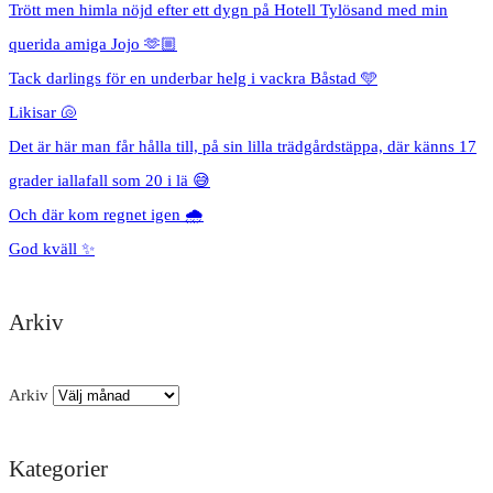
Trött men himla nöjd efter ett dygn på Hotell Tylösand med min
querida amiga Jojo 🫶🏼
Tack darlings för en underbar helg i vackra Båstad 🩵
Likisar 🐚
Det är här man får hålla till, på sin lilla trädgårdstäppa, där känns 17
grader iallafall som 20 i lä 😅
Och där kom regnet igen 🌧️
God kväll ✨
Arkiv
Arkiv
Kategorier