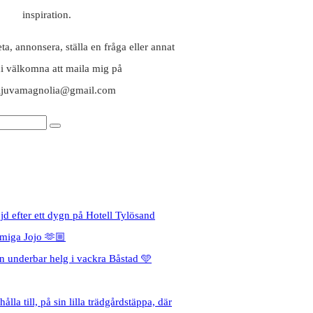
inspiration.
a, annonsera, ställa en fråga eller annat
ni välkomna att maila mig på
aljuvamagnolia@gmail.com
jd efter ett dygn på Hotell Tylösand
miga Jojo 🫶🏼
en underbar helg i vackra Båstad 🩵
ålla till, på sin lilla trädgårdstäppa, där