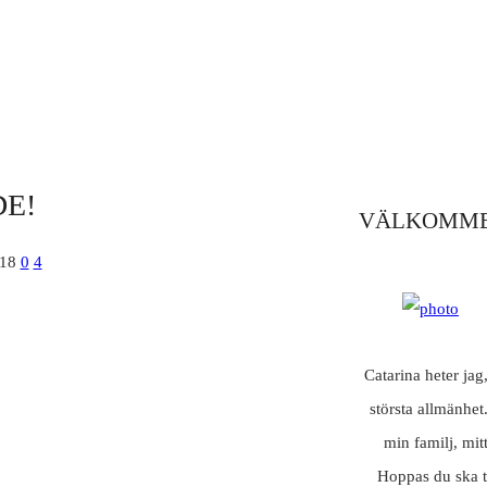
E!
VÄLKOMME
018
0
4
Catarina heter jag
största allmänhet
min familj, mit
Hoppas du ska t