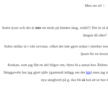
Men ser ni! ↑
Solen lyser och det är
inte
ett moln på himlen idag, wiiiii!!! Det är så 
längtat då eller?
Solen strålar in i vårt sovrum, vilket det inte gjort sedan i oktober tror
ljuset för en boost
Krukan, som jag fått en del frågor om, finns bl.a annat hos Åhlen
Sänggaveln har jag gjort själv (gammalt inlägg om det
här
) men jag s
nya sängbord på g, ska bli
så
kul att se hur d