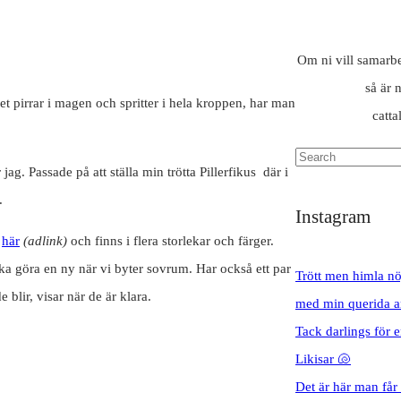
Om ni vill samarbet
så är 
det pirrar i magen och spritter i hela kroppen, har man
catt
 jag. Passade på att ställa min trötta Pillerfikus där i
.
Instagram
s
här
(adlink)
och finns i flera storlekar och färger.
ka göra en ny när vi byter sovrum. Har också ett par
Trött men himla nö
e blir, visar när de är klara.
med min querida a
Tack darlings för 
Likisar 🐚
Det är här man får h