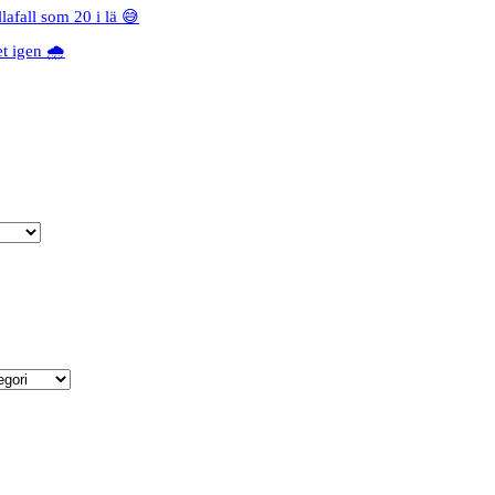
lafall som 20 i lä 😅
 igen 🌧️