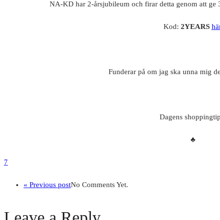
NA-KD har 2-årsjubileum och firar detta genom att ge 
Kod:
2YEARS
hä
Funderar på om jag ska unna mig 
Dagens shoppingtip
♣
7
« Previous post
No Comments Yet.
Leave a Reply