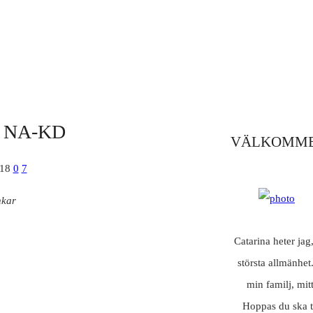
 NA-KD
VÄLKOMME
018
0
7
nkar
Catarina heter jag
största allmänhet
min familj, mit
Hoppas du ska t