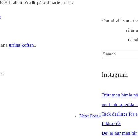
30% i rabatt på
allt
på ordinarie priser.
r
.
Om ni vill samarbet
så är 
catt
denna
urfina koftan
..
Instagram
s!
Trött men himla nö
med min querida a
Tack darlings för 
Next Post »
Likisar 🐚
Det är här man får h