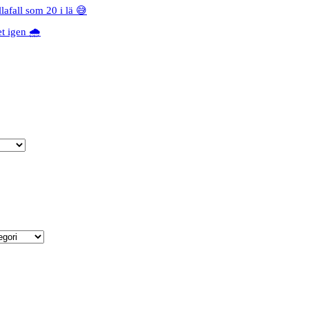
lafall som 20 i lä 😅
 igen 🌧️