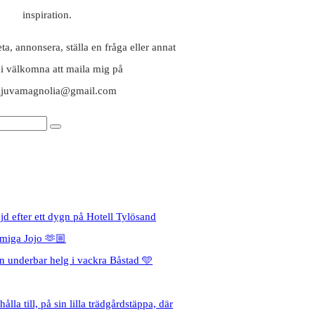
inspiration.
a, annonsera, ställa en fråga eller annat
ni välkomna att maila mig på
aljuvamagnolia@gmail.com
jd efter ett dygn på Hotell Tylösand
miga Jojo 🫶🏼
en underbar helg i vackra Båstad 🩵
ålla till, på sin lilla trädgårdstäppa, där