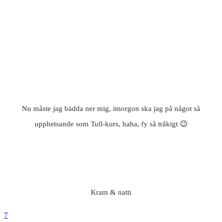
Nu måste jag bädda ner mig, imorgon ska jag på något så
upphetsande som Tull-kurs, haha, fy så tråkigt 😉
Kram & natti
7