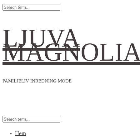
LJUVA
MAGNOLI
FAMILJELIV INREDNING MODE
Hem