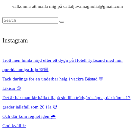
välkomna att maila mig på cattaljuvamagnolia@gmail.com
Instagram
Trött men himla nöjd efter ett dygn på Hotell Tylösand med min
querida amiga Jojo 🫶🏼
Tack darlings för en underbar helg i vackra Båstad 🩵
Likisar 🐚
Det är här man får hålla till, på sin lilla trädgårdstäppa, där känns 17
grader iallafall som 20 i lä 😅
Och där kom regnet igen 🌧️
God kväll ✨