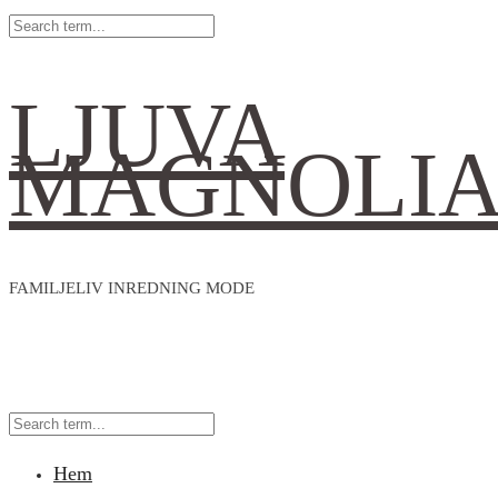
LJUVA
MAGNOLI
FAMILJELIV INREDNING MODE
Hem