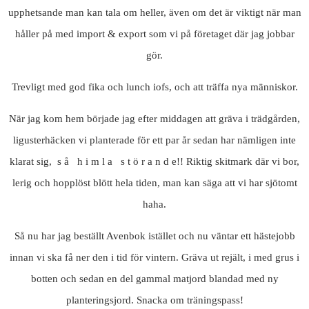
upphetsande man kan tala om heller, även om det är viktigt när man
håller på med import & export som vi på företaget där jag jobbar
gör.
Trevligt med god fika och lunch iofs, och att träffa nya människor.
När jag kom hem började jag efter middagen att gräva i trädgården,
ligusterhäcken vi planterade för ett par år sedan har nämligen inte
klarat sig, s å h i m l a s t ö r a n d e!! Riktig skitmark där vi bor,
lerig och hopplöst blött hela tiden, man kan säga att vi har sjötomt
haha.
Så nu har jag beställt Avenbok istället och nu väntar ett hästejobb
innan vi ska få ner den i tid för vintern. Gräva ut rejält, i med grus i
botten och sedan en del gammal matjord blandad med ny
planteringsjord. Snacka om träningspass!