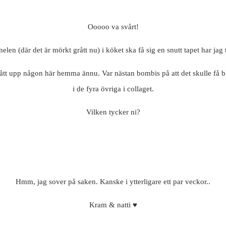
Ooooo va svårt!
len (där det är mörkt grått nu) i köket ska få sig en snutt tapet har jag 
 fått upp någon här hemma ännu. Var nästan bombis på att det skulle få bl
i de fyra övriga i collaget.
Vilken tycker ni?
Hmm, jag sover på saken. Kanske i ytterligare ett par veckor..
Kram & natti ♥