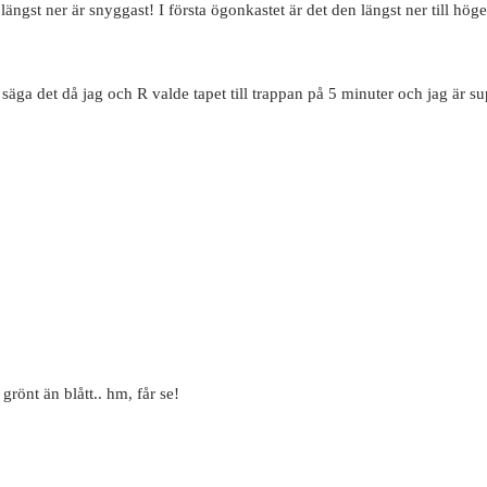
n längst ner är snyggast! I första ögonkastet är det den längst ner till h
an säga det då jag och R valde tapet till trappan på 5 minuter och jag är s
 grönt än blått.. hm, får se!