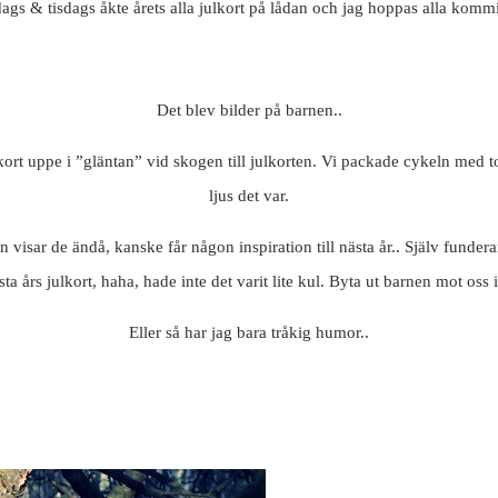
ags & tisdags åkte årets alla julkort på lådan och jag hoppas alla kommi
Det blev bilder på barnen..
kort uppe i ”gläntan” vid skogen till julkorten. Vi packade cykeln med 
ljus det var.
n visar de ändå, kanske får någon inspiration till nästa år.. Själv fund
ästa års julkort, haha, hade inte det varit lite kul. Byta ut barnen mot oss
Eller så har jag bara tråkig humor..