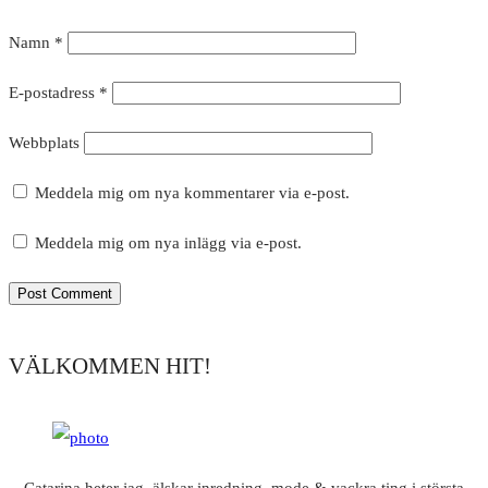
Namn
*
E-postadress
*
Webbplats
Meddela mig om nya kommentarer via e-post.
Meddela mig om nya inlägg via e-post.
VÄLKOMMEN HIT!
Catarina heter jag, älskar inredning, mode & vackra ting i största