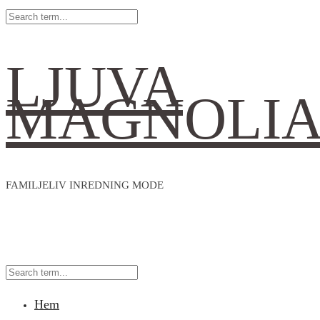
LJUVA
MAGNOLI
FAMILJELIV INREDNING MODE
Hem