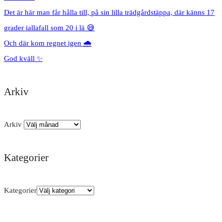
Det är här man får hålla till, på sin lilla trädgårdstäppa, där känns 17
grader iallafall som 20 i lä 😅
Och där kom regnet igen 🌧️
God kväll ✨
Arkiv
Arkiv
Kategorier
Kategorier