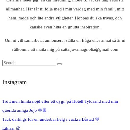
allmänhet. Här får ni följa med i min vardag med min familj, mitt
hem, mode och lite andra ytligheter. Hoppas du ska trivas, och
kanske även hitta en gnutta inspiration.
Om ni vill samarbeta, annonsera, ställa en fråga eller annat så är ni
välkomna att maila mig på cattaljuvamagnolia@gmail.com
Instagram
Trött men himla nöjd efter ett dygn på Hotell Tylösand med min
querida amiga Jojo 🫶🏼
Tack darlings för en underbar helg i vackra Båstad 🩵
Likisar 🐚