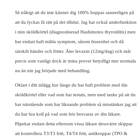
Så tråkigt att du inte känner dig 100% hoppas sannerligen på
att du lyckas få rätt på det tillslut. Jag har också underfunktion
i min sköldkörtel (diagnostiserad Hashimotos thyroiditis) men
har endast haft milda symptom, såsom frusenhet och då
särskilt händer och fötter. Äter levaxin (12mg/dag) och mår
precis som vanligt dock är mina prover betydligt mer normala
nu än när jag började med behandling.
Oklart i ditt inlägg hur länge du har haft problem med din
sköldkörtel eller vad som har testats, men med tanke på att du
har närstående som har liknande problem så misstänker jag att
du har bra koll på vad som bör besvaras av din läkare.
Påpekar endast detta eftersom vissa läkare dessvärre skippar
att kontrollera T3/T3 fritt, T4/T4 fritt, antikroppar (TPO &