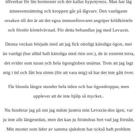
tillverkar för lite hormoner och det kallas hypotyreos. Man har låg
ämnesomsättning och kroppen går på lågvarv. Den vanligaste
orsaken till det är att det egna immunförsvaret angriper köldkörteln
och förstör körtelvävnad. För detta behandlas jag med Levaxin.
Denna veckan började med att jag fick otroligt känsliga ögon, mer
än vanligt (har alltid haft känsliga med rinn osv.), de är extremt torra,
det svider som tusan och hela ögongloben smärtar. Trots att jag lagt
mig i tid och fått bra sömn (för att vara mig) så har det inte gått över.
Får blunda längre stunder hela tiden och har ögondroppar, men
upplever att de inte hjälp så mycket..
Nu funderar jag på om jag måste justera min Levaxin-dos igen, var
ju inte alls längesedan, men det kan ju förändras fort vad jag förstått.
Min moster som lider av samma sjukdom har också haft problem