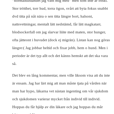
”normaltillståndet jag vant mig med” men som inte är friskt.
Stor trötthet, torr hud, torra ögon, svårt att byta fokus snabbt
dvd titta på nåt nära o sen titta längre bort, halsont,
nattsvettningar, mentalt lätt nedstämd, får lätt magkatarr,
blodsockerfall om jag slarvar liiite med maten, stor hunger,
ofta jätteont i huvudet (dock ej migrän). Listan kan nog göras
längre:( Jag jobbar heltid och fixar jobb, hem o hund. Men i
perioder är det typ allt och det känns hemskt att det ska vara
så.
Det blev en lång kommentar, men ville liksom visa att du inte
är ensam. Jag har lärt mig att man måste tjata på vården när
man har hypo, läkarna vet nästan ingenting om vår sjukdom
och sjukdomen varierar mycket från individ till individ.
Hoppas du får hjälp av din läkare och jag hoppas du mår