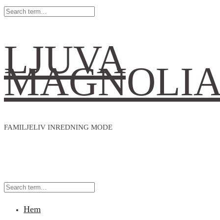
LJUVA
MAGNOLI
FAMILJELIV INREDNING MODE
Hem