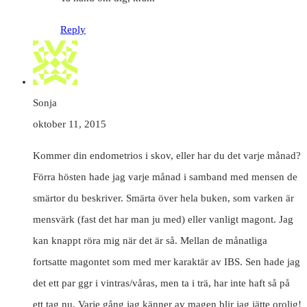
Reply
Sonja
oktober 11, 2015
Kommer din endometrios i skov, eller har du det varje månad?
Förra hösten hade jag varje månad i samband med mensen de
smärtor du beskriver. Smärta över hela buken, som varken är
mensvärk (fast det har man ju med) eller vanligt magont. Jag
kan knappt röra mig när det är så. Mellan de månatliga
fortsatte magontet som med mer karaktär av IBS. Sen hade jag
det ett par ggr i vintras/våras, men ta i trä, har inte haft så på
ett tag nu. Varje gång jag känner av magen blir jag jätte orolig!