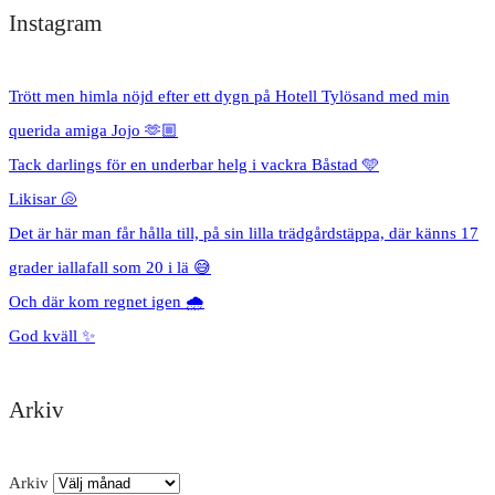
Instagram
Trött men himla nöjd efter ett dygn på Hotell Tylösand med min
querida amiga Jojo 🫶🏼
Tack darlings för en underbar helg i vackra Båstad 🩵
Likisar 🐚
Det är här man får hålla till, på sin lilla trädgårdstäppa, där känns 17
grader iallafall som 20 i lä 😅
Och där kom regnet igen 🌧️
God kväll ✨
Arkiv
Arkiv