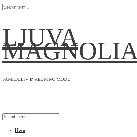
LJUVA
MAGNOLI
FAMILJELIV INREDNING MODE
Hem