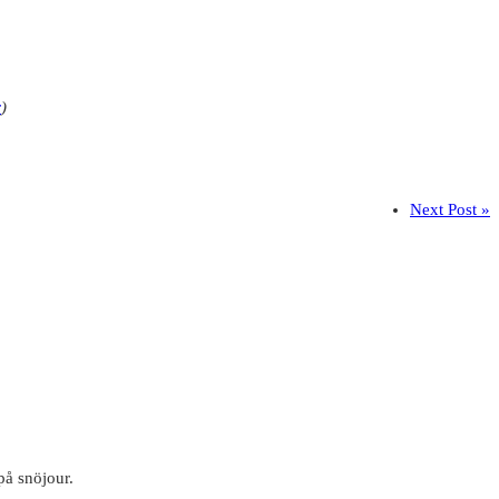
r
)
Next Post »
på snöjour.