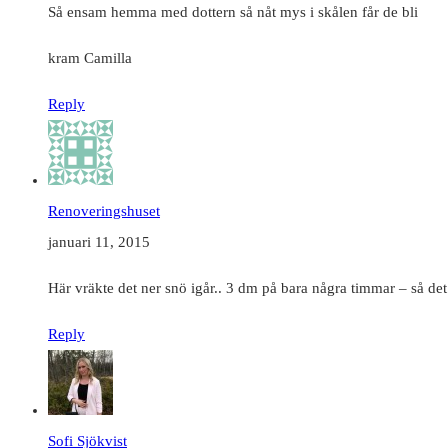
Så ensam hemma med dottern så nåt mys i skålen får de bli
kram Camilla
Reply
Renoveringshuset
januari 11, 2015
Här vräkte det ner snö igår.. 3 dm på bara några timmar – så det b
Reply
Sofi Sjökvist