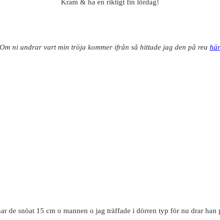
Kram & ha en riktigt fin lördag!
(Om ni undrar vart min tröja kommer ifrån så hittade jag den på rea
hä
ar de snöat 15 cm o mannen o jag träffade i dörren typ för nu drar han 