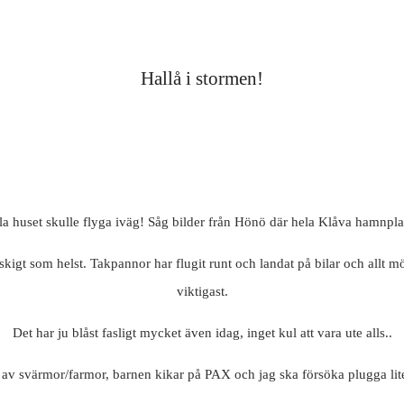
Hallå i stormen!
 hela huset skulle flyga iväg! Såg bilder från Hönö där hela Klåva hamnpl
kigt som helst. Takpannor har flugit runt och landat på bilar och allt möj
viktigast.
Det har ju blåst fasligt mycket även idag, inget kul att vara ute alls..
t av svärmor/farmor, barnen kikar på PAX och jag ska försöka plugga li