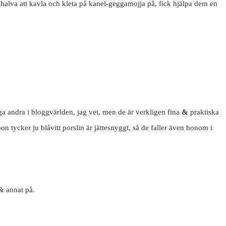
eghalva att kavla och kleta på kanel-geggamojja på, fick hjälpa dem en
a andra i bloggvärlden, jag vet, men de är verkligen fina
&
praktiska
n tycker ju blåvitt porslin är jättesnyggt, så de faller även honom i
 & annat på.