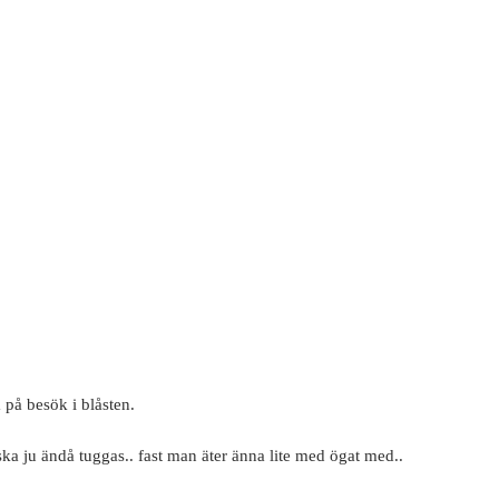
 på besök i blåsten.
ska ju ändå tuggas.. fast man äter änna lite med ögat med..