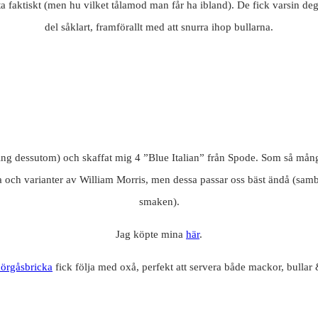
sta faktiskt (men hu vilket tålamod man får ha ibland). De fick varsin d
del såklart, framförallt med att snurra ihop bullarna.
ing dessutom) och skaffat mig 4 ”Blue Italian” från Spode. Som så mång
sa och varianter av William Morris, men dessa passar oss bäst ändå (sambo
smaken).
Jag köpte mina
här
.
örgåsbricka
fick följa med oxå, perfekt att servera både mackor, bullar