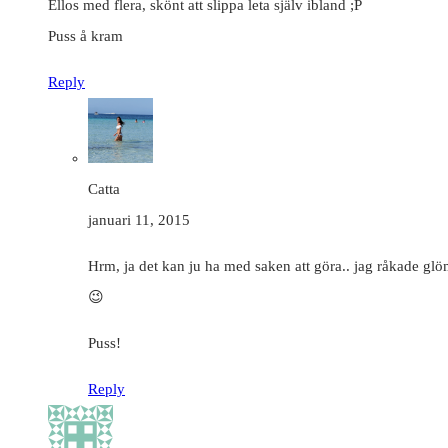
Ellos med flera, skönt att slippa leta själv ibland ;P
Puss å kram
Reply
Catta
januari 11, 2015
Hrm, ja det kan ju ha med saken att göra.. jag råkade g
😉
Puss!
Reply