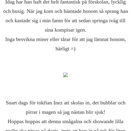
Idag har han haft det helt fantastisk på förskolan, lycklig
och busig. När jag kom och hämtade honom så sprang han
och kastade sig i min famn för att sedan springa iväg till
sina kompisar igen.
Inga besvikna miner eller tårar för att jag lämnat honom,
härligt =)
Snart dags för tokfian Inez att skolas in, det bubblar och
pirrar i magen så jag nästan blir sjuk!
Hoppas hoppas att denna smågalna och showande lilla
pralin ska trivas på dagis, trots att hon är på tok för liten