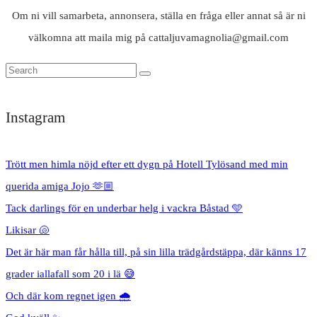
Om ni vill samarbeta, annonsera, ställa en fråga eller annat så är ni
välkomna att maila mig på cattaljuvamagnolia@gmail.com
Instagram
Trött men himla nöjd efter ett dygn på Hotell Tylösand med min
querida amiga Jojo 🫶🏼
Tack darlings för en underbar helg i vackra Båstad 🩵
Likisar 🐚
Det är här man får hålla till, på sin lilla trädgårdstäppa, där känns 17
grader iallafall som 20 i lä 😅
Och där kom regnet igen 🌧️