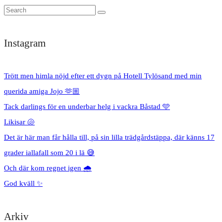
Instagram
Trött men himla nöjd efter ett dygn på Hotell Tylösand med min
querida amiga Jojo 🫶🏼
Tack darlings för en underbar helg i vackra Båstad 🩵
Likisar 🐚
Det är här man får hålla till, på sin lilla trädgårdstäppa, där känns 17
grader iallafall som 20 i lä 😅
Och där kom regnet igen 🌧️
God kväll ✨
Arkiv