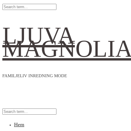
LJUVA
MAGNOLI
FAMILJELIV INREDNING MODE
Hem