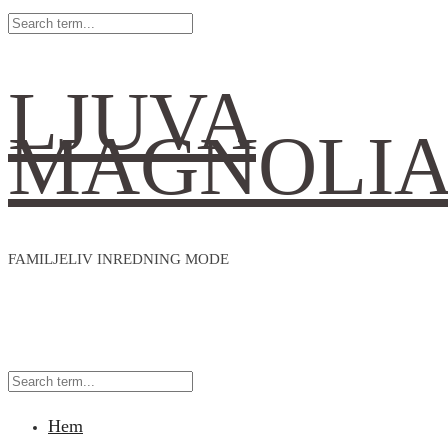
LJUVA
MAGNOLI
FAMILJELIV INREDNING MODE
Hem