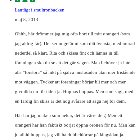
Lantligt i smultronbacken
maj 8, 2013
Ohhh, här drömmer jag mig ofta bort till mitt orangeri (som
jag aldrig får). Det ser ungefär ut som ditt översta, med murad
nederdel så klart. Rita och skissa fint och lämna in till
föreningen ska du se att det går vägen. Man behöver ju inte
alls ”förstöra” så mkt på själva husfasaden utan mer fristående
mot väggen. Tycker att föreningar börjar bli mer och mer
givmilda nu för tiden ja. Hoppas hoppas. Men som sagt, med
en färdig fin skiss är det nog svårare att säga nej för dem.
Här har jag maken som nekar, det är värre det;) Men ett
orangeri har han faktiskt börjat öppna öronen för nu. Man kan
ju alltid hoppas, jag vill ha dubbeldörrar på långsidan ja.