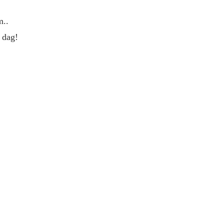
m..
v dag!