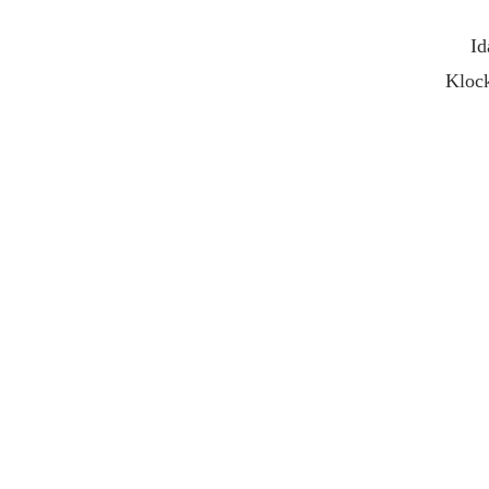
Id
Klock