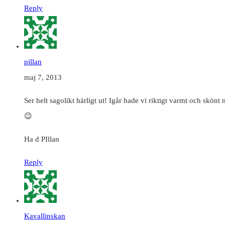
Reply
pillan
maj 7, 2013
Ser helt sagolikt härligt ut! Igår hade vi riktigt varmt och skö
😉
Ha d PIllan
Reply
Kavallinskan