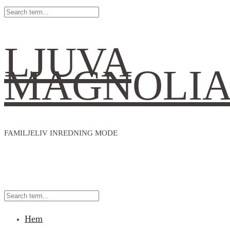
LJUVA
MAGNOLI
FAMILJELIV INREDNING MODE
Hem