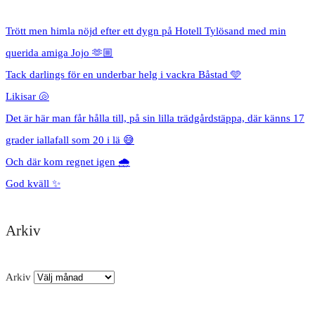
Trött men himla nöjd efter ett dygn på Hotell Tylösand med min
querida amiga Jojo 🫶🏼
Tack darlings för en underbar helg i vackra Båstad 🩵
Likisar 🐚
Det är här man får hålla till, på sin lilla trädgårdstäppa, där känns 17
grader iallafall som 20 i lä 😅
Och där kom regnet igen 🌧️
God kväll ✨
Arkiv
Arkiv