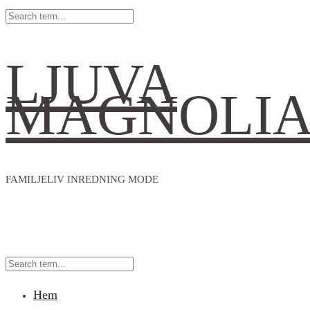
LJUVA
MAGNOLI
FAMILJELIV INREDNING MODE
Hem