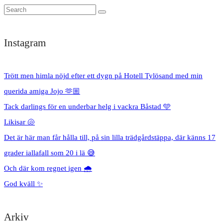
Instagram
Trött men himla nöjd efter ett dygn på Hotell Tylösand med min
querida amiga Jojo 🫶🏼
Tack darlings för en underbar helg i vackra Båstad 🩵
Likisar 🐚
Det är här man får hålla till, på sin lilla trädgårdstäppa, där känns 17
grader iallafall som 20 i lä 😅
Och där kom regnet igen 🌧️
God kväll ✨
Arkiv