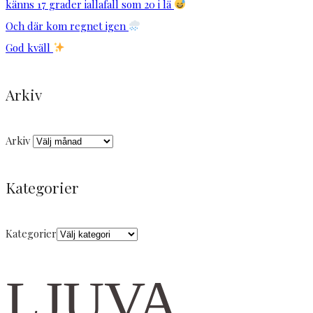
känns 17 grader iallafall som 20 i lä
Och där kom regnet igen
God kväll
Arkiv
Arkiv
Kategorier
Kategorier
LJUVA