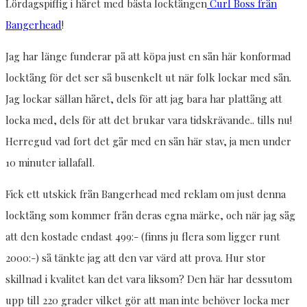
Lördagspiffig i håret med bästa locktången
Curl Boss från
Bangerhead
!
Jag har länge funderar på att köpa just en sån här konformad
locktång för det ser så busenkelt ut när folk lockar med sån.
Jag lockar sällan håret, dels för att jag bara har plattång att
locka med, dels för att det brukar vara tidskrävande.. tills nu!
Herregud vad fort det går med en sån här stav, ja men under
10 minuter iallafall.
Fick ett utskick från Bangerhead med reklam om just denna
locktång som kommer från deras egna märke, och när jag såg
att den kostade endast 499:- (finns ju flera som ligger runt
2000:-) så tänkte jag att den var värd att prova. Hur stor
skillnad i kvalitet kan det vara liksom? Den här har dessutom
upp till 220 grader vilket gör att man inte behöver locka mer