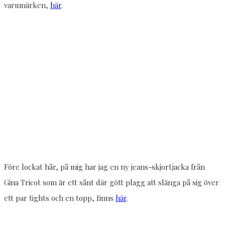
varumärken,
här
.
Före lockat hår, på mig har jag en ny jeans-skjortjacka från
Gina Tricot som är ett sånt där gött plagg att slänga på sig över
ett par tights och en topp, finns
här
.