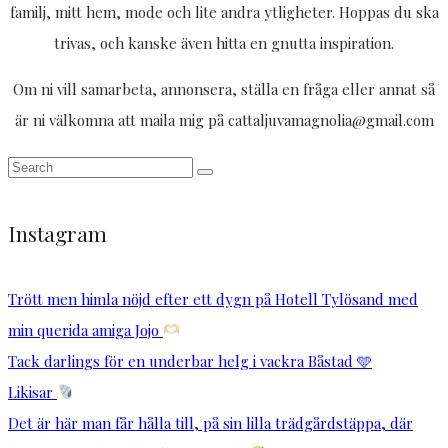
familj, mitt hem, mode och lite andra ytligheter. Hoppas du ska
trivas, och kanske även hitta en gnutta inspiration.
Om ni vill samarbeta, annonsera, ställa en fråga eller annat så
är ni välkomna att maila mig på cattaljuvamagnolia@gmail.com
Instagram
Trött men himla nöjd efter ett dygn på Hotell Tylösand med
min querida amiga Jojo
Tack darlings för en underbar helg i vackra Båstad 🩵
Likisar
Det är här man får hålla till, på sin lilla trädgårdstäppa, där