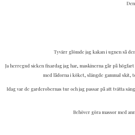
Denn
Tyvärr glömde jag kakan i ugnen så den 
Ja herregud sicken fixardag jag har, maskinerna går på högfart 
med lådorna i köket, slängde gammal skit, tor
Idag var de garderobernas tur och jag passar på att tvätta säng
Behöver göra massor med annat