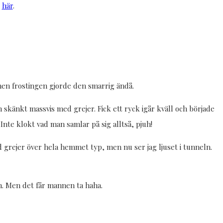
t
här
.
 men frostingen gjorde den smarrig ändå.
 skänkt massvis med grejer. Fick ett ryck igår kväll och började
Inte klokt vad man samlar på sig alltså, pjuh!
ed grejer över hela hemmet typ, men nu ser jag ljuset i tunneln.
m. Men det får mannen ta haha.