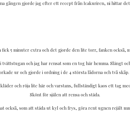
a gången gjorde jag efter ett recept från Icakuriren, ni hittar de
fick 5 minuter extra och det gjorde den lite torr, fanken också,
i tvättstugan och jag har rensat som en tog här hemma. Slängt och
kade ur och gjorde i ordning i de 4 största lådorna och två skåp. 
kläder och röja lite här och varstans, fullständigt kaos ett tag m
Skönt för själen att rensa och städa.
 också, som att städa ut kyl och frys, göra rent ugnen rejält m