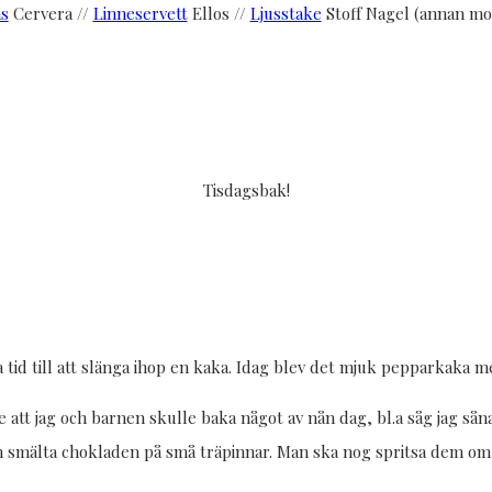
as
Cervera //
Linneservett
Ellos //
Ljusstake
Stoff Nagel (annan mo
Tisdagsbak!
 ha tid till att slänga ihop en kaka. Idag blev det mjuk pepparkaka
e att jag och barnen skulle baka något av nån dag, bl.a såg jag såna
 smälta chokladen på små träpinnar. Man ska nog spritsa dem om 